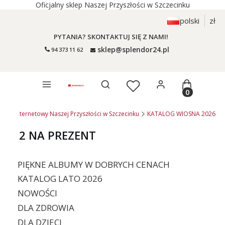
Oficjalny sklep Naszej Przyszłości w Szczecinku
polski
zł
PYTANIA? SKONTAKTUJ SIĘ Z NAMI!
sklep@splendor24.pl
94 373 11 62
Otwórz wyszukiwarkę
Produkty 
sklep internetowy Naszej Przyszłości w Szczecinku
KATALOG WIOSNA 2026
2 NA PREZENT
PIĘKNE ALBUMY W DOBRYCH CENACH
KATALOG LATO 2026
NOWOŚCI
DLA ZDROWIA
DLA DZIECI