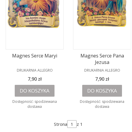
Magnes Serce Maryi
Magnes Serce Pana
Jezusa
PRODUCENT
PRODUCENT
DRUKARNIA ALLEGRO
DRUKARNIA ALLEGRO
Cena
Cena
7,90 zł
7,90 zł
DO KOSZYKA
DO KOSZYKA
Dostępność:
spodziewana
Dostępność:
spodziewana
dostawa
dostawa
Strona
z 1