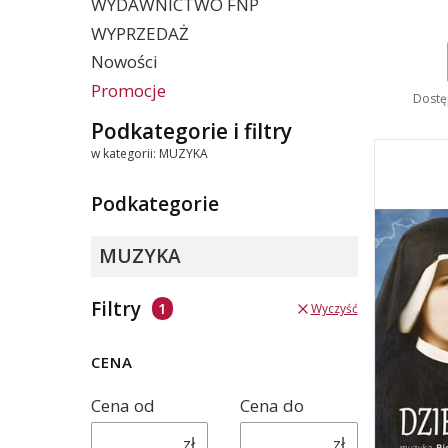
WYDAWNICTWO FNP
WYPRZEDAŻ
Nowości
Promocje
Dostę
Koniec menu
Podkategorie i filtry
w kategorii: MUZYKA
Podkategorie
MUZYKA
Filtry
Wyczyść
CENA
Cena od
Cena do
zł
zł