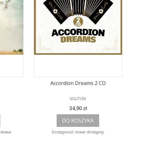
Accordion Dreams 2 CD
PRODUCENT
SOLITON
Cena
34,90 zł
DO KOSZYKA
ostawa
Dostępność:
towar dostępny