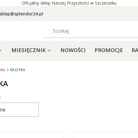
Oficjalny sklep Naszej Przyszłości w Szczecinku
sklep@splendor24.pl
MIESIĘCZNIK
NOWOŚCI
PROMOCJE
RA
nku
MUZYKA
KA
produktów
:
ne