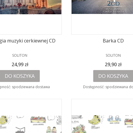
gia muzyki cerkiewnej CD
Barka CD
PRODUCENT
PRODUCENT
SOLITON
SOLITON
Cena
Cena
24,99 zł
29,90 zł
DO KOSZYKA
DO KOSZYKA
pność:
spodziewana dostawa
Dostępność:
spodziewana d