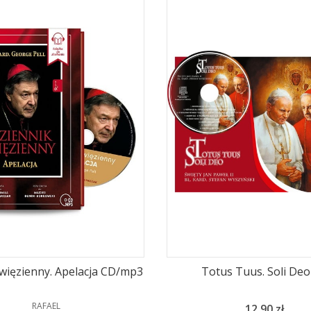
więzienny. Apelacja CD/mp3
Totus Tuus. Soli De
PRODUCENT
RAFAEL
Cena
12,90 zł