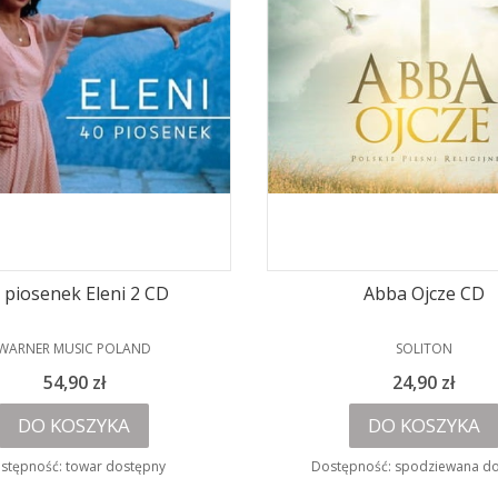
 piosenek Eleni 2 CD
Abba Ojcze CD
PRODUCENT
PRODUCENT
WARNER MUSIC POLAND
SOLITON
Cena
Cena
54,90 zł
24,90 zł
DO KOSZYKA
DO KOSZYKA
stępność:
towar dostępny
Dostępność:
spodziewana d