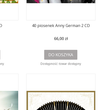
CD
40 piosenek Anny German 2 CD
Cena
66,00 zł
DO KOSZYKA
pny
Dostępność:
towar dostępny