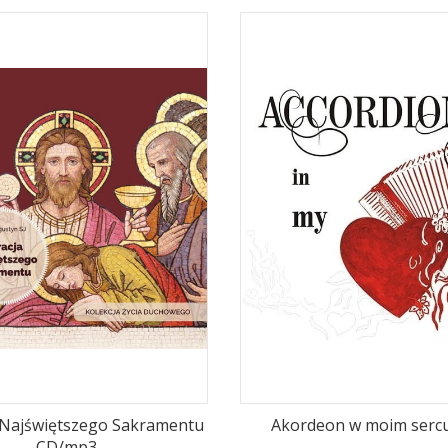
 Najświętszego Sakramentu
Akordeon w moim serc
CD/mp3