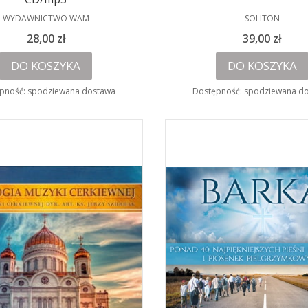
PRODUCENT
PRODUCENT
WYDAWNICTWO WAM
SOLITON
Cena
Cena
28,00 zł
39,00 zł
DO KOSZYKA
DO KOSZYKA
pność:
spodziewana dostawa
Dostępność:
spodziewana d