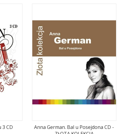
u 3 CD
Anna German. Bal u Posejdona CD -
ZŁOTA KOLEKCJA