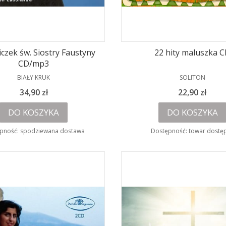
czek św. Siostry Faustyny
22 hity maluszka 
CD/mp3
PRODUCENT
PRODUCENT
BIAŁY KRUK
SOLITON
Cena
Cena
34,90 zł
22,90 zł
DO KOSZYKA
DO KOSZYKA
pność:
spodziewana dostawa
Dostępność:
towar dostę