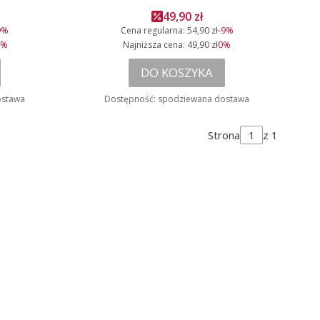
cyjna
Cena promocyjna
49,90 zł
9%
Cena regularna:
54,90 zł
-9%
9%
Najniższa cena:
49,90 zł
0%
DO KOSZYKA
ostawa
Dostępność:
spodziewana dostawa
Strona
z 1