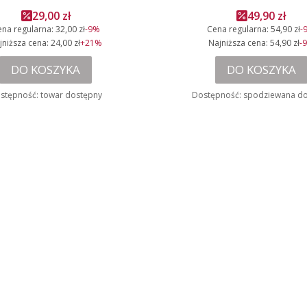
Cena promocyjna
Cena promo
29,00 zł
49,90 zł
na regularna:
32,00 zł
-9%
Cena regularna:
54,90 zł
-
jniższa cena:
24,00 zł
+21%
Najniższa cena:
54,90 zł
-
DO KOSZYKA
DO KOSZYKA
stępność:
towar dostępny
Dostępność:
spodziewana d