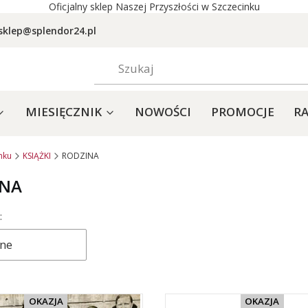
Oficjalny sklep Naszej Przyszłości w Szczecinku
sklep@splendor24.pl
MIESIĘCZNIK
NOWOŚCI
PROMOCJE
RA
nku
KSIĄŻKI
RODZINA
INA
produktów
:
ne
OKAZJA
OKAZJA