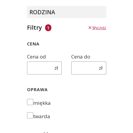
RODZINA
Filtry
Wyczyść
CENA
Cena od
Cena do
zł
zł
OPRAWA
oprawa
miękka
twarda