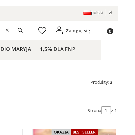
polski
zł
Produkty w k
Zaloguj się
Ulubione
Wyczyść
Szukaj
DIO MARYJA
1,5% DLA FNP
KONTAKT
Produkty:
3
Strona
z 1
OKAZJA
BESTSELLER