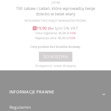
Kod produktu
23796
150 zabaw i zadań, które wprowadzą twoje
dziecko w świat wiary
PRODUCENT
WYDAWNICTWO KSIĘŻY MARIANÓW PROMIC
w tym %s VAT
Cena promocyjna brutto
w tym
5%
VAT
19,90 zł
Cena regularna:
45,00 zł
-56%
Najniższa cena:
45,00 zł
-56%
Ceny podane bez kosztów dostawy.
DO KOSZYKA
Dostępność:
towar dostępny
Linki w stopce
INFORMACJE PRAWNE
Regulamin