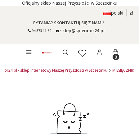
Oficjalny sklep Naszej Przyszłości w Szczecinku
polski
zł
PYTANIA? SKONTAKTUJ SIĘ Z NAMI!
sklep@splendor24.pl
94 373 11 62
Otwórz wyszukiwarkę
Produkty 
ndor24.pl - sklep internetowy Naszej Przyszłości w Szczecinku
MIESIĘCZNIK