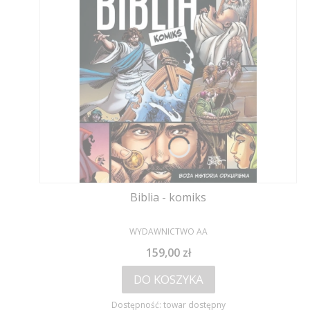
Biblia - komiks
PRODUCENT
WYDAWNICTWO AA
Cena
159,00 zł
DO KOSZYKA
Dostępność:
towar dostępny