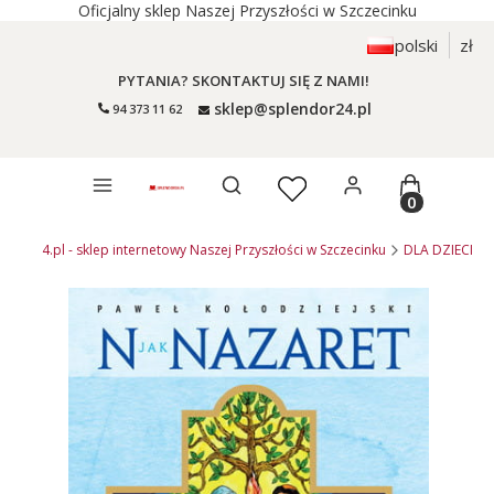
Oficjalny sklep Naszej Przyszłości w Szczecinku
polski
zł
PYTANIA? SKONTAKTUJ SIĘ Z NAMI!
sklep@splendor24.pl
94 373 11 62
Otwórz wyszukiwarkę
Produkty 
endor24.pl - sklep internetowy Naszej Przyszłości w Szczecinku
DLA DZIECI