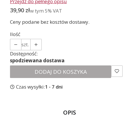
Przejdź do pełnego opisu
Cena
39,90 zł
w tym 5% VAT
w tym
5%
VAT
Ceny podane bez kosztów dostawy.
Ilość
szt.
Dostępność:
spodziewana dostawa
DODAJ DO KOSZYKA
Czas wysyłki:
1 - 7 dni
OPIS