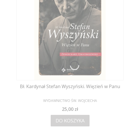
Bł. Kardynał Stefan Wyszyński. Więzień w Panu
PRODUCENT
WYDAWNICTWO ŚW. WOJCIECHA
Cena
25,00 zł
DO KOSZYKA