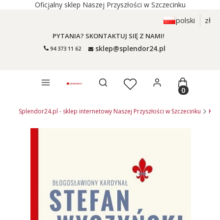
Oficjalny sklep Naszej Przyszłości w Szczecinku
polski
zł
PYTANIA? SKONTAKTUJ SIĘ Z NAMI!
sklep@splendor24.pl
94 373 11 62
Otwórz wyszukiwarkę
Produkty 
Splendor24.pl - sklep internetowy Naszej Przyszłości w Szczecinku
KSI