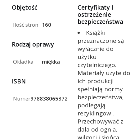
Objętość
Certyfikaty i
ostrzeżenie
bezpieczeństwa
Ilość stron
160
Książki
przeznaczone są
Rodzaj oprawy
wyłącznie do
użytku
Okładka
miękka
czytelniczego.
Materiały użyte do
ich produkcji
ISBN
spełniają normy
bezpieczeństwa,
Numer
9788380653726
podlegają
recyklingowi.
Przechowywać z
dala od ognia,
wilgoci i słońca.