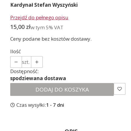
Kardynał Stefan Wyszyński
Przejdź do pełnego opisu
Cena
15,00 zł
w tym 5% VAT
w tym
5%
VAT
Ceny podane bez kosztów dostawy.
Ilość
szt.
Dostępność:
spodziewana dostawa
DODAJ DO KOSZYKA
Czas wysyłki:
1 - 7 dni