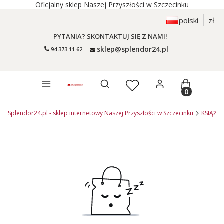
Oficjalny sklep Naszej Przyszłości w Szczecinku
polski
zł
PYTANIA? SKONTAKTUJ SIĘ Z NAMI!
sklep@splendor24.pl
94 373 11 62
Otwórz wyszukiwarkę
Produkty 
Splendor24.pl - sklep internetowy Naszej Przyszłości w Szczecinku
KSIĄŻKI