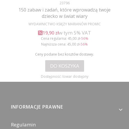
Kod produktu
23796
150 zabaw i zadań, które wprowadzą twoje
dziecko w świat wiary
PRODUCENT
WYDAWNICTWO KSIĘŻY MARIANÓW PROMIC
w tym %s VAT
Cena promocyjna brutto
w tym
5%
VAT
19,90 zł
Cena regularna:
45,00 zł
-56%
Najniższa cena:
45,00 zł
-56%
Ceny podane bez kosztów dostawy.
DO KOSZYKA
Dostępność:
towar dostępny
Linki w stopce
INFORMACJE PRAWNE
Regulamin