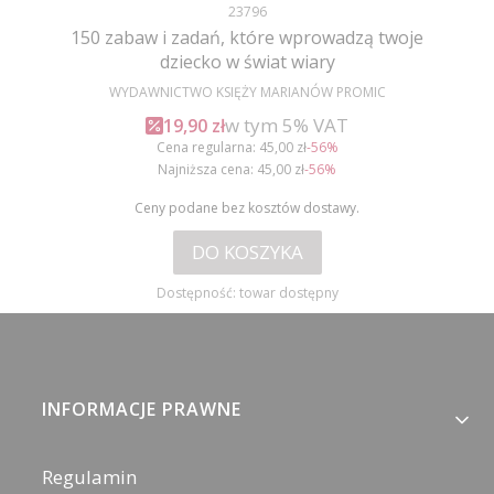
Kod produktu
23796
150 zabaw i zadań, które wprowadzą twoje
dziecko w świat wiary
PRODUCENT
WYDAWNICTWO KSIĘŻY MARIANÓW PROMIC
w tym %s VAT
Cena promocyjna brutto
w tym
5%
VAT
19,90 zł
Cena regularna:
45,00 zł
-56%
Najniższa cena:
45,00 zł
-56%
Ceny podane bez kosztów dostawy.
DO KOSZYKA
Dostępność:
towar dostępny
Linki w stopce
INFORMACJE PRAWNE
Regulamin