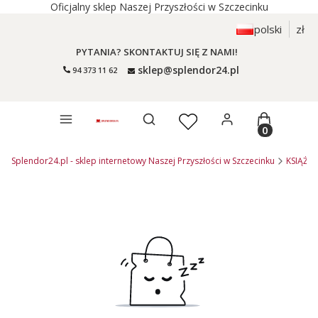
Oficjalny sklep Naszej Przyszłości w Szczecinku
polski
zł
PYTANIA? SKONTAKTUJ SIĘ Z NAMI!
sklep@splendor24.pl
94 373 11 62
Otwórz wyszukiwarkę
Produkty 
Splendor24.pl - sklep internetowy Naszej Przyszłości w Szczecinku
KSIĄŻKI