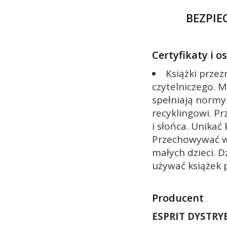
BEZPI
Certyfikaty i 
Książki prze
czytelniczego. M
spełniają normy
recyklingowi. Pr
i słońca. Unikać
Przechowywać w
małych dzieci. D
używać książek 
Producent
ESPRIT DYSTRY