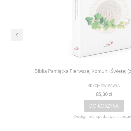
Biblia Pamiątka Pierwszej Komunii Świętej (
PRODUCENT
EDYCJA ŚW. PAWŁA
Cena
85,00 zł
DO KOSZYKA
Dostępność:
spodziewana dosta