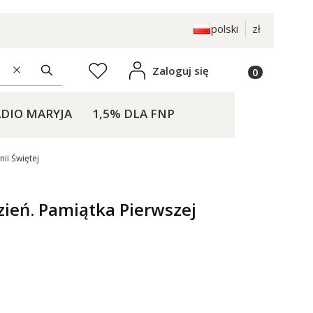
polski
zł
Produkty w k
Zaloguj się
Ulubione
Wyczyść
Szukaj
DIO MARYJA
1,5% DLA FNP
KONTAKT
ii Świętej
zień. Pamiątka Pierwszej