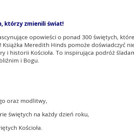
 którzy zmienili świat!
 fascynujące opowieści o ponad 300 świętych, któ
k! Książka Meredith Hinds pomoże doświadczyć nie
 i historii Kościoła. To inspirująca podróż śladam
bliźnim i Bogu.
go oraz modlitwy,
orie świętych na każdy dzień roku,
więtych Kościoła.