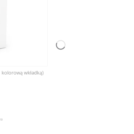
z kolorową wkładką)
wa