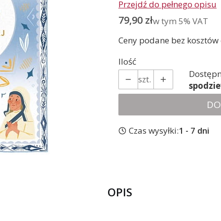
Przejdź do pełnego opisu
Cena
79,90 zł
w tym 5% VAT
w tym
5%
VAT
Ceny podane bez kosztów
Ilość
Dostępn
szt.
spodzi
DO
Czas wysyłki:
1 - 7 dni
OPIS