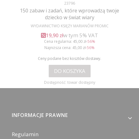
Kod produktu
23796
150 zabaw i zadań, które wprowadzą twoje
dziecko w świat wiary
PRODUCENT
WYDAWNICTWO KSIĘŻY MARIANÓW PROMIC
w tym %s VAT
Cena promocyjna brutto
w tym
5%
VAT
19,90 zł
Cena regularna:
45,00 zł
-56%
Najniższa cena:
45,00 zł
-56%
Ceny podane bez kosztów dostawy.
DO KOSZYKA
Dostępność:
towar dostępny
Linki w stopce
INFORMACJE PRAWNE
Regulamin