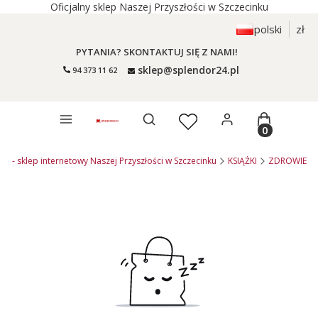
Oficjalny sklep Naszej Przyszłości w Szczecinku
polski
zł
PYTANIA? SKONTAKTUJ SIĘ Z NAMI!
sklep@splendor24.pl
94 373 11 62
Otwórz wyszukiwarkę
Produkty 
pl - sklep internetowy Naszej Przyszłości w Szczecinku
KSIĄŻKI
ZDROWIE