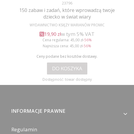
Kod produktu
23796
150 zabaw i zadań, które wprowadzą twoje
dziecko w świat wiary
PRODUCENT
WYDAWNICTWO KSIĘŻY MARIANÓW PROMIC
w tym %s VAT
Cena promocyjna brutto
w tym
5%
VAT
19,90 zł
Cena regularna:
45,00 zł
-56%
Najniższa cena:
45,00 zł
-56%
Ceny podane bez kosztów dostawy.
DO KOSZYKA
Dostępność:
towar dostępny
Linki w stopce
INFORMACJE PRAWNE
Regulamin