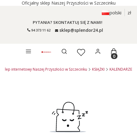
Oficjalny sklep Naszej Przyszłości w Szczecinku
polski
zł
PYTANIA? SKONTAKTUJ SIĘ Z NAMI!
sklep@splendor24.pl
94 373 11 62
Otwórz wyszukiwarkę
Produkty 
 sklep internetowy Naszej Przyszłości w Szczecinku
KSIĄŻKI
KALENDARZE