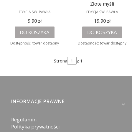
Złote myśli
PRODUCENT
PRODUCENT
EDYCJA ŚW. PAWŁA
EDYCJA ŚW. PAWŁA
Cena
Cena
9,90 zł
19,90 zł
DO KOSZYKA
DO KOSZYKA
Dostępność:
towar dostępny
Dostępność:
towar dostępny
Strona
z 1
Linki w stopce
INFORMACJE PRAWNE
Regulamin
Polityka prywatności