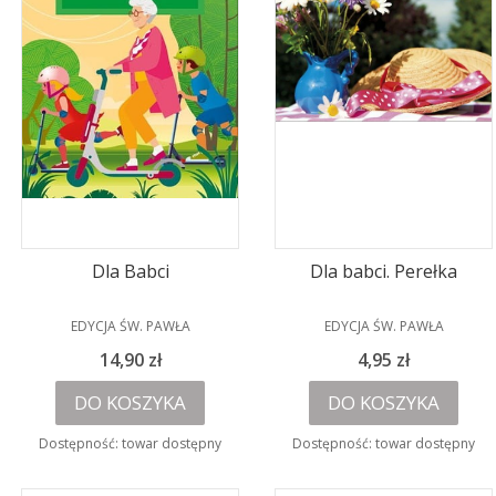
Dla Babci
Dla babci. Perełka
PRODUCENT
PRODUCENT
EDYCJA ŚW. PAWŁA
EDYCJA ŚW. PAWŁA
Cena
Cena
14,90 zł
4,95 zł
DO KOSZYKA
DO KOSZYKA
Dostępność:
towar dostępny
Dostępność:
towar dostępny