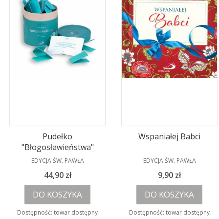
Pudełko
Wspaniałej Babci
"Błogosławieństwa"
PRODUCENT
PRODUCENT
EDYCJA ŚW. PAWŁA
EDYCJA ŚW. PAWŁA
Cena
Cena
44,90 zł
9,90 zł
DO KOSZYKA
DO KOSZYKA
Dostępność:
towar dostępny
Dostępność:
towar dostępny