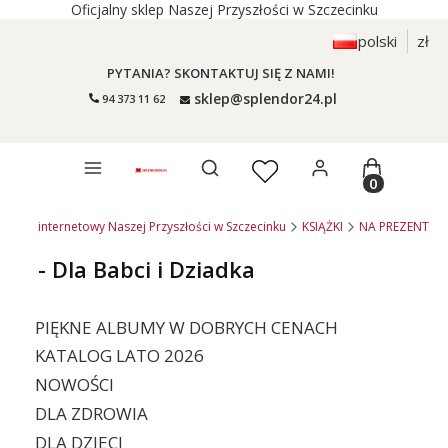
Oficjalny sklep Naszej Przyszłości w Szczecinku
polski
zł
PYTANIA? SKONTAKTUJ SIĘ Z NAMI!
sklep@splendor24.pl
94 373 11 62
Otwórz wyszukiwarkę
Produkty 
- sklep internetowy Naszej Przyszłości w Szczecinku
KSIĄŻKI
NA PREZENT
- Dla Babci i Dziadka
PIĘKNE ALBUMY W DOBRYCH CENACH
KATALOG LATO 2026
NOWOŚCI
DLA ZDROWIA
DLA DZIECI