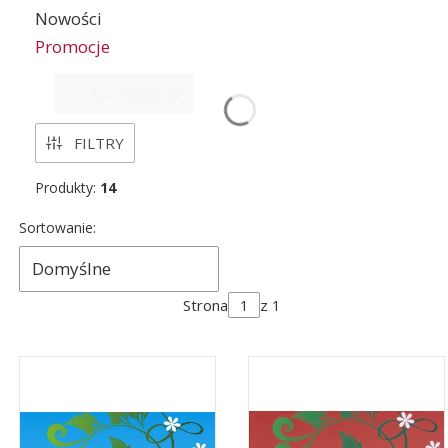
Nowości
Promocje
Koniec menu
NA PREZENT
FILTRY
Produkty:
14
Lista produktów
Sortowanie:
Domyślne
Strona
z 1