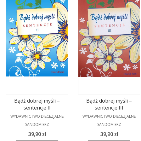
Bądź dobrej myśli –
Bądź dobrej myśli –
sentencje II
sentencje III
PRODUCENT
PRODUCENT
WYDAWNICTWO DIECEZJALNE
WYDAWNICTWO DIECEZJALNE
SANDOMIERZ
SANDOMIERZ
Cena
Cena
39,90 zł
39,90 zł