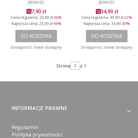
JEDNOŚĆ
JEDNOŚĆ
Cena promocyjna
Cena promocyjn
7,90 zł
34,90 zł
Cena regularna:
23,00 zł
-66%
Cena regularna:
45,00 zł
-22%
Najniższa cena:
23,00 zł
-66%
Najniższa cena:
34,90 zł
0%
DO KOSZYKA
DO KOSZYKA
Dostępność:
towar dostępny
Dostępność:
towar dostępny
Strona
z 1
Linki w stopce
INFORMACJE PRAWNE
Regulamin
Polityka prywatności