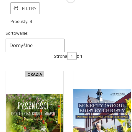
FILTRY
Produkty:
4
Lista produktów
Sortowanie:
Domyślne
Strona
z 1
OKAZJA