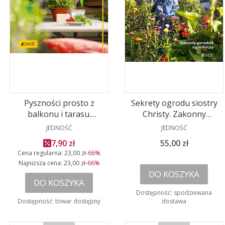
Pyszności prosto z
Sekrety ogrodu siostry
balkonu i tarasu.
Christy. Zakonny
Warzywa i owoce
PRODUCENT
poradnik ogrodniczy
PRODUCENT
JEDNOŚĆ
JEDNOŚĆ
Cena promocyjna
Cena
7,90 zł
55,00 zł
Cena regularna:
23,00 zł
-66%
Najniższa cena:
23,00 zł
-66%
DO KOSZYKA
DO KOSZYKA
Dostępność:
spodziewana
Dostępność:
towar dostępny
dostawa