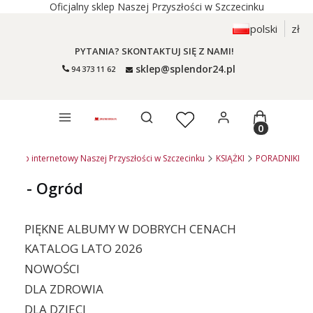
Oficjalny sklep Naszej Przyszłości w Szczecinku
polski
zł
PYTANIA? SKONTAKTUJ SIĘ Z NAMI!
sklep@splendor24.pl
94 373 11 62
Otwórz wyszukiwarkę
Produkty 
 - sklep internetowy Naszej Przyszłości w Szczecinku
KSIĄŻKI
PORADNIKI
- Ogród
PIĘKNE ALBUMY W DOBRYCH CENACH
KATALOG LATO 2026
NOWOŚCI
DLA ZDROWIA
DLA DZIECI