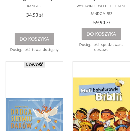
PRODUCENT
PRODUCENT
KANGUR
WYDAWNICTWO DIECEZJALNE
SANDOMIERZ
Cena
34,90 zł
Cena
59,90 zł
DO KOSZYKA
DO KOSZYKA
Dostępność:
spodziewana
Dostępność:
towar dostępny
dostawa
NOWOŚĆ