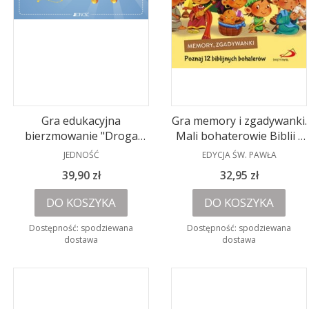
Gra edukacyjna
Gra memory i zgadywanki.
bierzmowanie "Droga
Mali bohaterowie Biblii -
siedmiu darów"
PRODUCENT
PRODUCENT
karty
JEDNOŚĆ
EDYCJA ŚW. PAWŁA
Cena
Cena
39,90 zł
32,95 zł
DO KOSZYKA
DO KOSZYKA
Dostępność:
spodziewana
Dostępność:
spodziewana
dostawa
dostawa