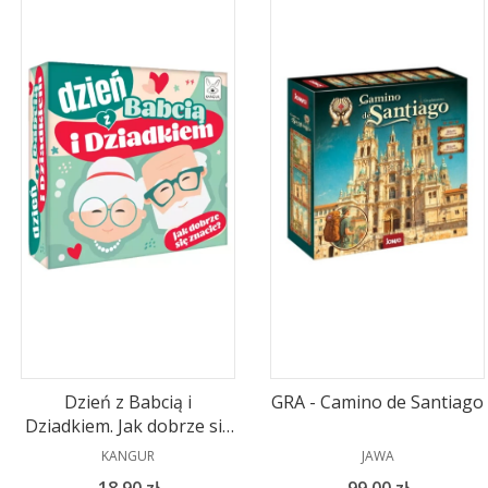
Dzień z Babcią i
GRA - Camino de Santiago
Dziadkiem. Jak dobrze się
znacie?
PRODUCENT
PRODUCENT
KANGUR
JAWA
Cena
Cena