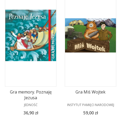
Gra memory. Poznaję
Gra Miś Wojtek
Jezusa
PRODUCENT
PRODUCENT
JEDNOŚĆ
INSTYTUT PAMIĘCI NARODOWEJ
Cena
Cena
36,90 zł
59,00 zł