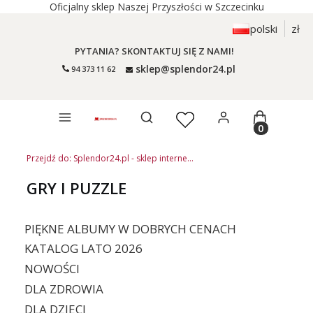
Oficjalny sklep Naszej Przyszłości w Szczecinku
polski
zł
PYTANIA? SKONTAKTUJ SIĘ Z NAMI!
sklep@splendor24.pl
94 373 11 62
Otwórz wyszukiwarkę
Produkty 
Przejdź do:
Splendor24.pl - sklep internetowy Naszej Przyszłości w Szczecinku
GRY I PUZZLE
PIĘKNE ALBUMY W DOBRYCH CENACH
KATALOG LATO 2026
NOWOŚCI
DLA ZDROWIA
DLA DZIECI