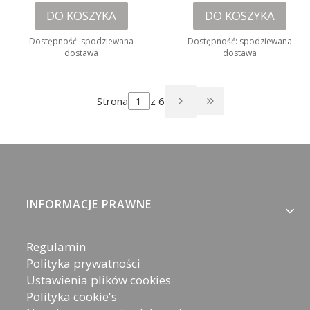
DO KOSZYKA
DO KOSZYKA
Dostępność:
spodziewana
Dostępność:
spodziewana
dostawa
dostawa
Strona
z 6
PRZEJDŹ DO OST
Linki w stopce
INFORMACJE PRAWNE
Regulamin
Polityka prywatności
Ustawienia plików cookies
Polityka cookie's