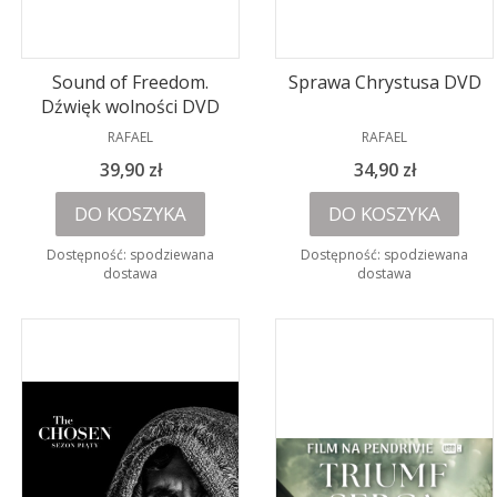
Sound of Freedom.
Sprawa Chrystusa DVD
Dźwięk wolności DVD
PRODUCENT
PRODUCENT
RAFAEL
RAFAEL
Cena
Cena
39,90 zł
34,90 zł
DO KOSZYKA
DO KOSZYKA
Dostępność:
spodziewana
Dostępność:
spodziewana
dostawa
dostawa