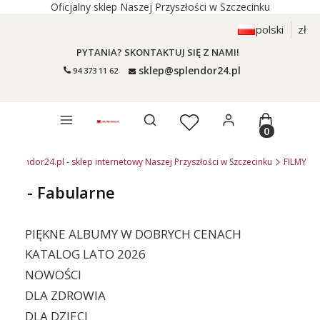
Oficjalny sklep Naszej Przyszłości w Szczecinku
polski
zł
PYTANIA? SKONTAKTUJ SIĘ Z NAMI!
sklep@splendor24.pl
94 373 11 62
Otwórz wyszukiwarkę
Produkty 
Splendor24.pl - sklep internetowy Naszej Przyszłości w Szczecinku
FILMY
- Fabularne
PIĘKNE ALBUMY W DOBRYCH CENACH
KATALOG LATO 2026
NOWOŚCI
DLA ZDROWIA
DLA DZIECI