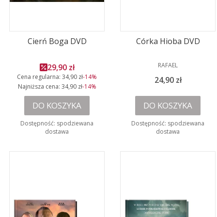
Cierń Boga DVD
Córka Hioba DVD
PRODUCENT
RAFAEL
Cena promocyjna
29,90 zł
Cena regularna:
34,90 zł
-14%
Cena
24,90 zł
Najniższa cena:
34,90 zł
-14%
DO KOSZYKA
DO KOSZYKA
Dostępność:
spodziewana
Dostępność:
spodziewana
dostawa
dostawa