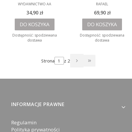
kapłanów + DVD
PRODUCENT
PRODUCENT
WYDAWNICTWO AA
RAFAEL
Cena
Cena
34,90 zł
69,90 zł
DO KOSZYKA
DO KOSZYKA
Dostępność:
spodziewana
Dostępność:
spodziewana
dostawa
dostawa
Strona
z 2
PRZEJDŹ DO OST
Linki w stopce
INFORMACJE PRAWNE
Regulamin
Polityka prywatności