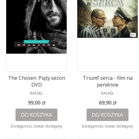
The Chosen. Piąty sezon
Triumf serca - film na
DVD
pendrivie
PRODUCENT
PRODUCENT
RAFAEL
RAFAEL
Cena
Cena
99,00 zł
69,90 zł
DO KOSZYKA
DO KOSZYKA
Dostępność:
towar dostępny
Dostępność:
towar dostępny