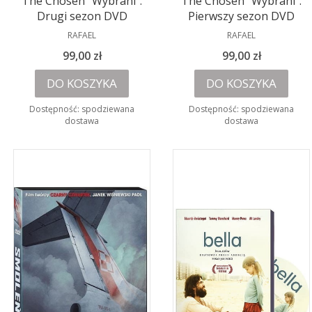
The Chosen "Wybrani".
The Chosen "Wybrani".
Drugi sezon DVD
Pierwszy sezon DVD
PRODUCENT
PRODUCENT
RAFAEL
RAFAEL
Cena
Cena
99,00 zł
99,00 zł
DO KOSZYKA
DO KOSZYKA
Dostępność:
spodziewana
Dostępność:
spodziewana
dostawa
dostawa