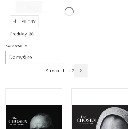
Koniec menu
FILMY
FILTRY
Produkty:
28
Lista produktów
Sortowanie:
Domyślne
Strona
z 2
NASTĘPNE PRODUK