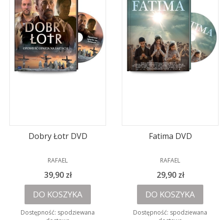
Dobry Łotr DVD
Fatima DVD
PRODUCENT
PRODUCENT
RAFAEL
RAFAEL
Cena
Cena
39,90 zł
29,90 zł
DO KOSZYKA
DO KOSZYKA
Dostępność:
spodziewana
Dostępność:
spodziewana