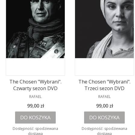
The Chosen "Wybrani".
The Chosen "Wybrani".
Czwarty sezon DVD
Trzeci sezon DVD
PRODUCENT
PRODUCENT
RAFAEL
RAFAEL
Cena
Cena
99,00 zł
99,00 zł
DO KOSZYKA
DO KOSZYKA
Dostępność:
spodziewana
Dostępność:
spodziewana
dostawa
dostawa