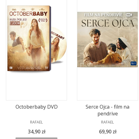
Octoberbaby DVD
Serce Ojca - film na
pendrive
PRODUCENT
PRODUCENT
RAFAEL
RAFAEL
Cena
Cena
34,90 zł
69,90 zł