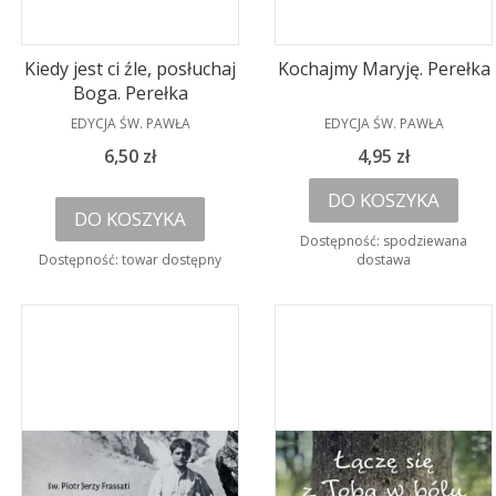
Kiedy jest ci źle, posłuchaj
Kochajmy Maryję. Perełka
Boga. Perełka
PRODUCENT
PRODUCENT
EDYCJA ŚW. PAWŁA
EDYCJA ŚW. PAWŁA
Cena
Cena
6,50 zł
4,95 zł
DO KOSZYKA
DO KOSZYKA
Dostępność:
spodziewana
Dostępność:
towar dostępny
dostawa