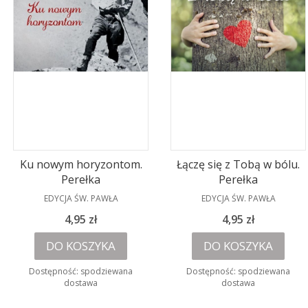
Ku nowym horyzontom.
Łączę się z Tobą w bólu.
Perełka
Perełka
PRODUCENT
PRODUCENT
EDYCJA ŚW. PAWŁA
EDYCJA ŚW. PAWŁA
Cena
Cena
4,95 zł
4,95 zł
DO KOSZYKA
DO KOSZYKA
Dostępność:
spodziewana
Dostępność:
spodziewana
dostawa
dostawa