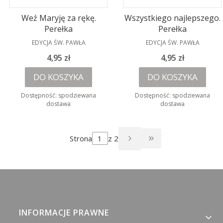
Weź Maryję za rękę.
Wszystkiego najlepszego.
Perełka
Perełka
PRODUCENT
PRODUCENT
EDYCJA ŚW. PAWŁA
EDYCJA ŚW. PAWŁA
Cena
Cena
4,95 zł
4,95 zł
DO KOSZYKA
DO KOSZYKA
Dostępność:
spodziewana
Dostępność:
spodziewana
dostawa
dostawa
Strona
z 2
PRZEJDŹ DO OST
Linki w stopce
INFORMACJE PRAWNE