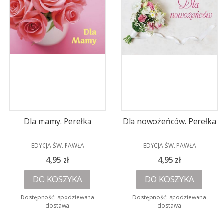
Dla mamy. Perełka
Dla nowożeńców. Perełka
PRODUCENT
PRODUCENT
EDYCJA ŚW. PAWŁA
EDYCJA ŚW. PAWŁA
Cena
Cena
4,95 zł
4,95 zł
DO KOSZYKA
DO KOSZYKA
Dostępność:
spodziewana
Dostępność:
spodziewana
dostawa
dostawa