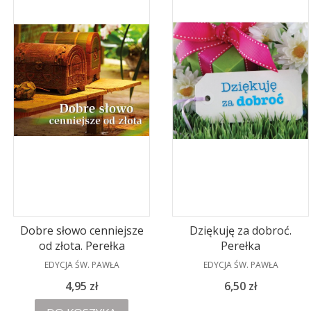
Dobre słowo cenniejsze
Dziękuję za dobroć.
od złota. Perełka
Perełka
PRODUCENT
PRODUCENT
EDYCJA ŚW. PAWŁA
EDYCJA ŚW. PAWŁA
Cena
Cena
4,95 zł
6,50 zł