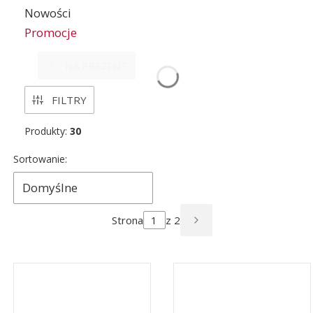
Nowości
Promocje
Koniec menu
NA PREZENT
FILTRY
Produkty:
30
Lista produktów
Sortowanie:
Domyślne
Strona
z 2
NASTĘPNE PRODUK