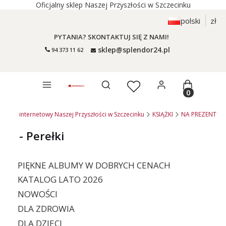
Oficjalny sklep Naszej Przyszłości w Szczecinku
polski
zł
PYTANIA? SKONTAKTUJ SIĘ Z NAMI!
sklep@splendor24.pl
94 373 11 62
Otwórz wyszukiwarkę
Produkty 
- sklep internetowy Naszej Przyszłości w Szczecinku
KSIĄŻKI
NA PREZENT
- Perełki
PIĘKNE ALBUMY W DOBRYCH CENACH
KATALOG LATO 2026
NOWOŚCI
DLA ZDROWIA
DLA DZIECI