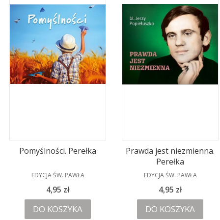
Pomyślności. Perełka
Prawda jest niezmienna.
Perełka
PRODUCENT
PRODUCENT
EDYCJA ŚW. PAWŁA
EDYCJA ŚW. PAWŁA
Cena
Cena
4,95 zł
4,95 zł
DO KOSZYKA
DO KOSZYKA