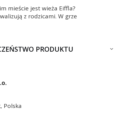
 mieście jest wieża Eiffla?
alizują z rodzicami. W grze
ECZEŃSTWO PRODUKTU
.o.
, Polska
l