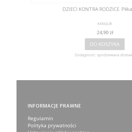
DZIECI KONTRA RODZICE. Piłk
PRODUCENT
KANGUR
Cena
24,90 zł
DO KOSZYKA
Dostępność:
spodziewana dosta
Linki w stopce
INFORMACJE PRAWNE
Regulamin
Polityka prywatności