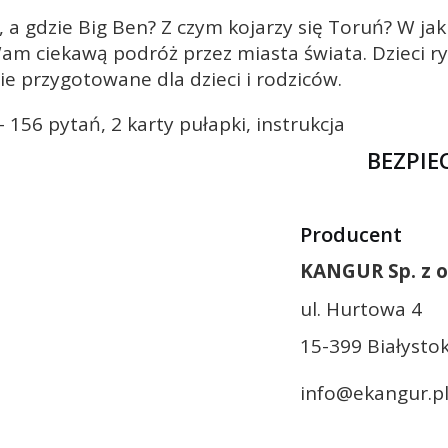
 gdzie Big Ben? Z czym kojarzy się Toruń? W jakim
m ciekawą podróż przez miasta świata. Dzieci ryw
nie przygotowane dla dzieci i rodziców.
- 156 pytań, 2 karty pułapki, instrukcja
BEZPI
Producent
KANGUR Sp. z o
ul. Hurtowa 4
15-399 Białystok
info@ekangur.p