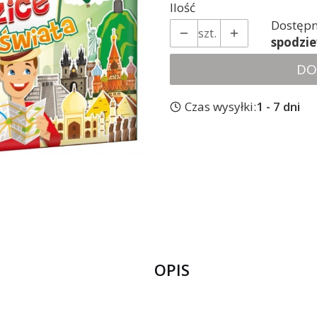
Ilość
Dostępn
szt.
spodzi
DO
Czas wysyłki:
1 - 7 dni
OPIS