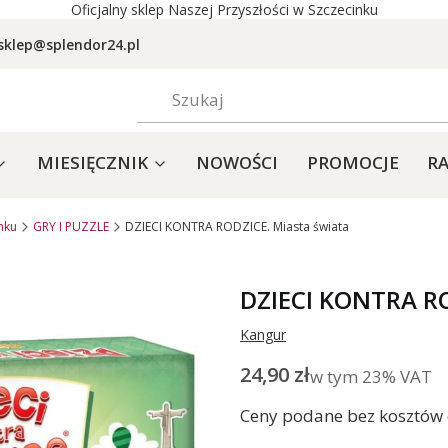
Oficjalny sklep Naszej Przyszłości w Szczecinku
sklep@splendor24.pl
MIESIĘCZNIK
NOWOŚCI
PROMOCJE
RA
nku
GRY I PUZZLE
DZIECI KONTRA RODZICE. Miasta świata
DZIECI KONTRA RO
Kangur
Cena
24,90 zł
w tym 23% VAT
w tym
23%
VAT
Ceny podane bez kosztów