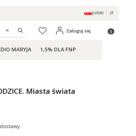
polski
zł
Produkty w k
Zaloguj się
Ulubione
Wyczyść
Szukaj
DIO MARYJA
1,5% DLA FNP
KONTAKT
DZICE. Miasta świata
 dostawy.