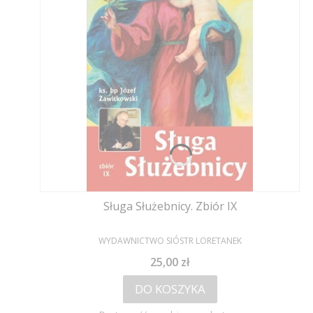
Sługa Służebnicy. Zbiór IX
PRODUCENT
WYDAWNICTWO SIÓSTR LORETANEK
Cena
25,00 zł
DO KOSZYKA