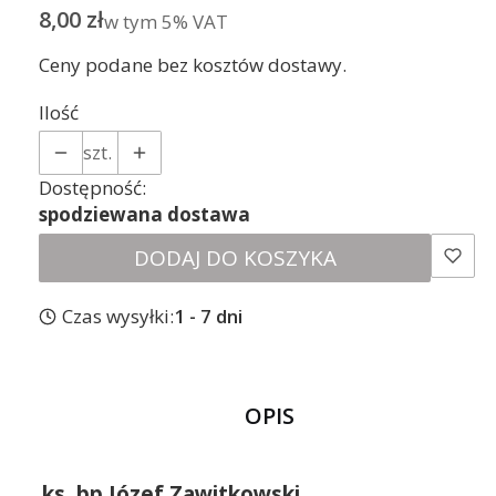
Cena
8,00 zł
w tym 5% VAT
w tym
5%
VAT
Ceny podane bez kosztów dostawy.
Ilość
szt.
Dostępność:
spodziewana dostawa
DODAJ DO KOSZYKA
Czas wysyłki:
1 - 7 dni
OPIS
ks. bp Józef Zawitkowski