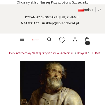
Oficjalny sklep Naszej Przyszłości w Szczecinku
polski
zł
PYTANIA? SKONTAKTUJ SIĘ Z NAMI!
sklep@splendor24.pl
94 373 11 62
Otwórz wyszukiwarkę
Produkty 
4.pl - sklep internetowy Naszej Przyszłości w Szczecinku
KSIĄŻKI
RELIGIA