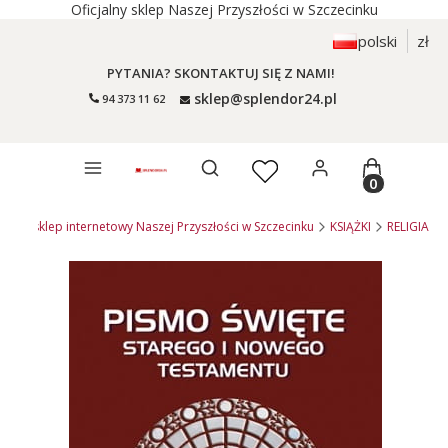
Oficjalny sklep Naszej Przyszłości w Szczecinku
polski
zł
PYTANIA? SKONTAKTUJ SIĘ Z NAMI!
sklep@splendor24.pl
94 373 11 62
Otwórz wyszukiwarkę
Produkty 
4.pl - sklep internetowy Naszej Przyszłości w Szczecinku
KSIĄŻKI
RELIGIA