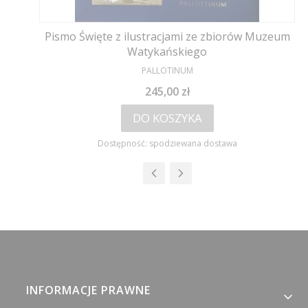
Pismo Święte z ilustracjami ze zbiorów Muzeum
Watykańskiego
PRODUCENT
PALLOTINUM
Cena
245,00 zł
DO KOSZYKA
Dostępność:
spodziewana dostawa
Linki w stopce
INFORMACJE PRAWNE