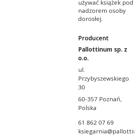
używać książek pod
nadzorem osoby
dorosłej.
Producent
Pallottinum sp. z
o.o.
ul.
Przybyszewskiego
30
60-357 Poznań,
Polska
61 862 07 69
ksiegarnia@pallottin