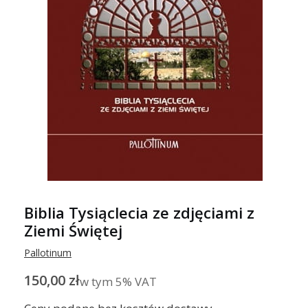
Biblia Tysiąclecia ze zdjęciami z
Ziemi Świętej
Pallotinum
Cena
150,00 zł
w tym 5% VAT
w tym
5%
VAT