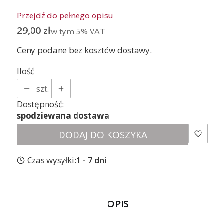
Przejdź do pełnego opisu
Cena
29,00 zł
w tym 5% VAT
w tym
5%
VAT
Ceny podane bez kosztów dostawy.
Ilość
szt.
Dostępność:
spodziewana dostawa
DODAJ DO KOSZYKA
Czas wysyłki:
1 - 7 dni
OPIS