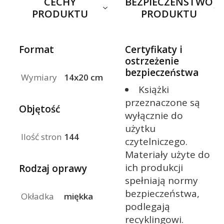
CECHY
BEZPIECZEŃSTWO
PRODUKTU
PRODUKTU
Format
Certyfikaty i
ostrzeżenie
bezpieczeństwa
Wymiary
14x20 cm
Książki
przeznaczone są
Objętość
wyłącznie do
użytku
Ilość stron
144
czytelniczego.
Materiały użyte do
ich produkcji
Rodzaj oprawy
spełniają normy
bezpieczeństwa,
Okładka
miękka
podlegają
recyklingowi.