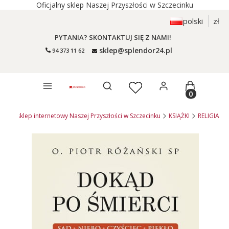
Oficjalny sklep Naszej Przyszłości w Szczecinku
polski
zł
PYTANIA? SKONTAKTUJ SIĘ Z NAMI!
sklep@splendor24.pl
94 373 11 62
Otwórz wyszukiwarkę
Produkty 
4.pl - sklep internetowy Naszej Przyszłości w Szczecinku
KSIĄŻKI
RELIGIA