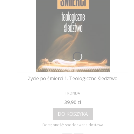
Życie po śmierci 1. Teologiczne śledztwo
PRODUCENT
FRONDA
Cena
39,90 zł
DO KOSZYKA
Dostępność:
spodziewana dostawa