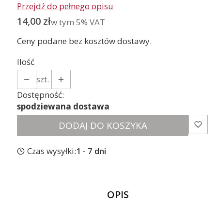
Przejdź do pełnego opisu
Cena
14,00 zł
w tym 5% VAT
w tym
5%
VAT
Ceny podane bez kosztów dostawy.
Ilość
szt.
Dostępność:
spodziewana dostawa
DODAJ DO KOSZYKA
Czas wysyłki:
1 - 7 dni
OPIS