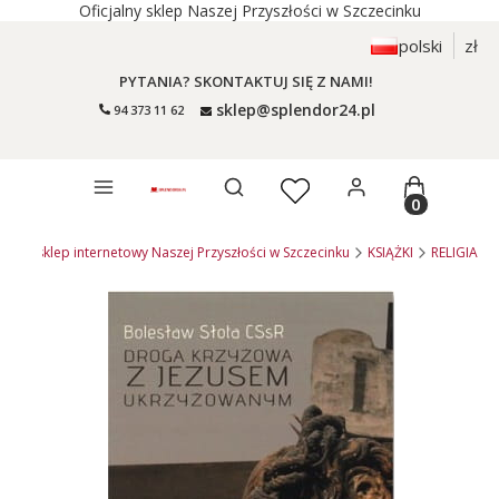
Oficjalny sklep Naszej Przyszłości w Szczecinku
polski
zł
PYTANIA? SKONTAKTUJ SIĘ Z NAMI!
sklep@splendor24.pl
94 373 11 62
Otwórz wyszukiwarkę
Produkty 
4.pl - sklep internetowy Naszej Przyszłości w Szczecinku
KSIĄŻKI
RELIGIA