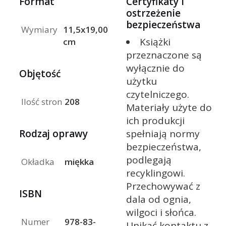
Format
Certyfikaty i
ostrzeżenie
bezpieczeństwa
Wymiary
11,5x19,00
Książki
cm
przeznaczone są
wyłącznie do
Objętość
użytku
czytelniczego.
Ilość stron
208
Materiały użyte do
ich produkcji
Rodzaj oprawy
spełniają normy
bezpieczeństwa,
podlegają
Okładka
miękka
recyklingowi.
Przechowywać z
ISBN
dala od ognia,
wilgoci i słońca.
Numer
978-83-
Unikać kontaktu z