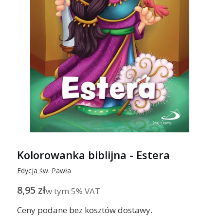
Kolorowanka biblijna - Estera
Edycja św. Pawła
Cena
8,95 zł
w tym 5% VAT
w tym
5%
VAT
Ceny podane bez kosztów dostawy.