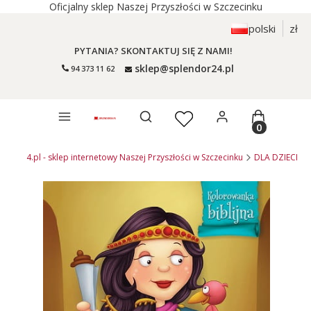
Oficjalny sklep Naszej Przyszłości w Szczecinku
polski
zł
PYTANIA? SKONTAKTUJ SIĘ Z NAMI!
sklep@splendor24.pl
94 373 11 62
Otwórz wyszukiwarkę
Produkty 
endor24.pl - sklep internetowy Naszej Przyszłości w Szczecinku
DLA DZIECI