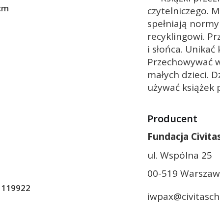
 cm
czytelniczego. M
spełniają normy
recyklingowi. Pr
i słońca. Unikać
Przechowywać w
małych dzieci. D
używać książek 
Producent
Fundacja Civita
ul. Wspólna 25
00-519 Warszaw
1119922
iwpax@civitaschr