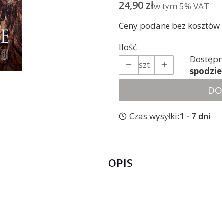
Cena
24,90 zł
w tym 5% VAT
w tym
5%
VAT
Ceny podane bez kosztów
Ilość
Dostępn
szt.
spodzi
DO
Czas wysyłki:
1 - 7 dni
OPIS