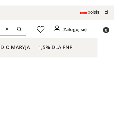
polski
zł
Produkty w k
Zaloguj się
Ulubione
Wyczyść
Szukaj
DIO MARYJA
1,5% DLA FNP
KONTAKT