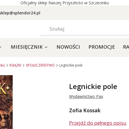
Oficjalny sklep Naszej Przyszłości w Szczecinku
sklep@splendor24.pl
MIESIĘCZNIK
NOWOŚCI
PROMOCJE
RA
nku
KSIĄŻKI
SPOŁECZEŃSTWO
Legnickie pole
Legnickie pole
Wydawnictwo Pax
Zofia Kossak
Przejdź do pełnego opisu