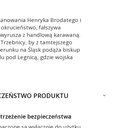
a panowania Henryka Brodatego i
okrucieństwo, fałszywa
a wyrusza z handlową karawaną.
Trzebnicy, by z tamtejszego
ierunku na Śląsk podąża biskup
u pod Legnicą, gdzie wojska
ECZEŃSTWO PRODUKTU
ostrzeżenie bezpieczeństwa
znaczone są wyłącznie do użytku