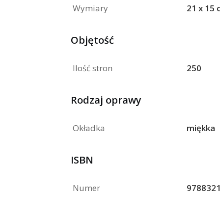
Wymiary
21 x 15
Objętość
Ilość stron
250
Rodzaj oprawy
Okładka
miękka
ISBN
Numer
978832