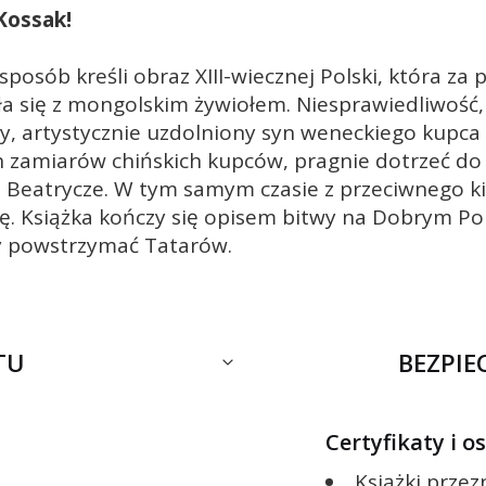
Kossak!
sposób kreśli obraz XIII-wiecznej Polski, która z
 się z mongolskim żywiołem. Niesprawiedliwość, 
ody, artystycznie uzdolniony syn weneckiego kupc
zamiarów chińskich kupców, pragnie dotrzeć do 
 Beatrycze. W tym samym czasie z przeciwnego k
ę. Książka kończy się opisem bitwy na Dobrym Pol
ły powstrzymać Tatarów.
TU
BEZPI
Certyfikaty i 
Książki prze