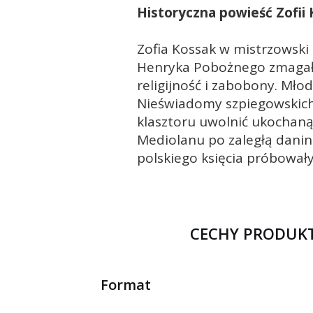
Historyczna powieść Zofii 
Zofia Kossak w mistrzowski 
Henryka Pobożnego zmagała
religijność i zabobony. Mł
Nieświadomy szpiegowskich 
klasztoru uwolnić ukochaną
Mediolanu po zaległą danin
polskiego księcia próbowa
CECHY PRODUK
Format