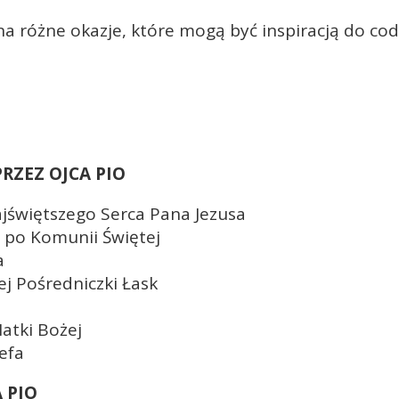
a różne okazje, które mogą być inspiracją do c
ZEZ OJCA PIO
jświętszego Serca Pana Jezusa
o po Komunii Świętej
a
j Pośredniczki Łask
atki Bożej
efa
 PIO