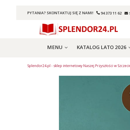
PYTANIA? SKONTAKTUJ SIĘ Z NAMI!
94 373 11 62
MENU
KATALOG LATO 2026
Splendor24.pl - sklep internetowy Naszej Przyszłości w Szczeci