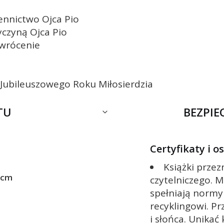
ennictwo Ojca Pio
yczyną Ojca Pio
awrócenie
 Jubileuszowego Roku Miłosierdzia
TU
BEZPI
Certyfikaty i 
Książki prze
 cm
czytelniczego. M
spełniają normy
recyklingowi. Pr
i słońca. Unikać