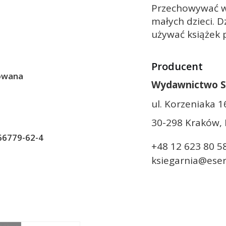
Przechowywać w
małych dzieci. D
używać książek 
Producent
owana
Wydawnictwo 
ul. Korzeniaka 1
30-298 Kraków, 
66779-62-4
+48 12 623 80 5
ksiegarnia@eser