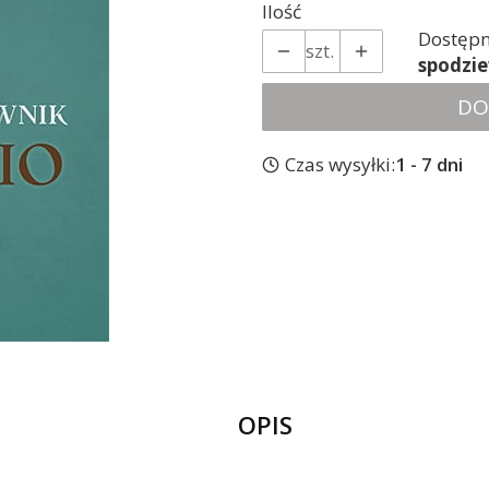
Ilość
Dostępn
szt.
spodzi
DO
Czas wysyłki:
1 - 7 dni
OPIS