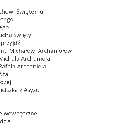
uchowi Świętemu
ętego
tego
uchu Święty
 przyjdź
emu Michałowi Archaniołowi
Michała Archanioła
Rafała Archanioła
óża
Bożej
ciszka z Asyżu
ie wewnętrzne
dzią