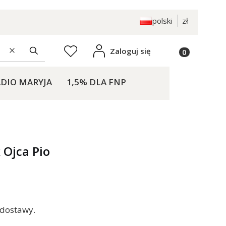
polski
zł
Produkty w k
Zaloguj się
Ulubione
Wyczyść
Szukaj
DIO MARYJA
1,5% DLA FNP
KONTAKT
 Ojca Pio
 dostawy.