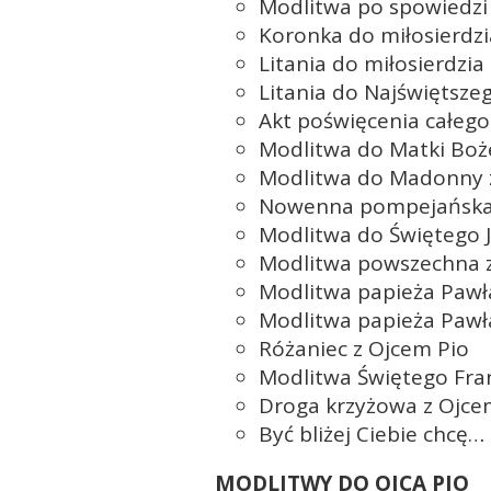
Modlitwa po spowiedzi
Koronka do miłosierdz
Litania do miłosierdzi
Litania do Najświętsze
Akt poświęcenia całeg
Modlitwa do Matki Boże
Modlitwa do Madonny 
Nowenna pompejańsk
Modlitwa do Świętego 
Modlitwa powszechna z
Modlitwa papieża Pawła
Modlitwa papieża Pawła
Różaniec z Ojcem Pio
Modlitwa Świętego Fra
Droga krzyżowa z Ojce
Być bliżej Ciebie chcę…
MODLITWY DO OJCA PIO