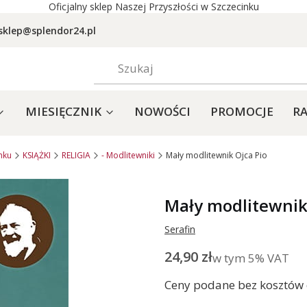
Oficjalny sklep Naszej Przyszłości w Szczecinku
sklep@splendor24.pl
MIESIĘCZNIK
NOWOŚCI
PROMOCJE
RA
nku
KSIĄŻKI
RELIGIA
- Modlitewniki
Mały modlitewnik Ojca Pio
Mały modlitewnik
Serafin
Cena
24,90 zł
w tym 5% VAT
w tym
5%
VAT
Ceny podane bez kosztów