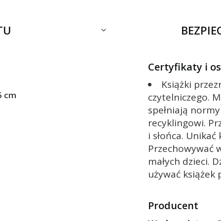
TU
BEZPI
Certyfikaty i 
Książki prze
5 cm
czytelniczego. M
spełniają normy
recyklingowi. Pr
i słońca. Unikać
Przechowywać w
małych dzieci. D
używać książek 
Producent