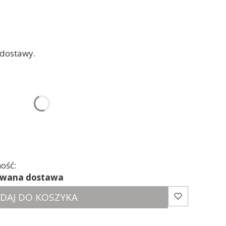
 dostawy.
uktu:
ą różnić się ceną
ość:
ewana dostawa
DAJ DO KOSZYKA