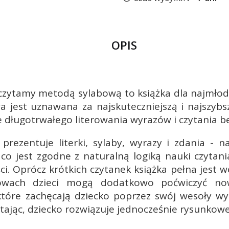
OPIS
czytamy metodą sylabową to książka dla najmłods
wa jest uznawana za najskuteczniejszą i najszy
e długotrwałego literowania wyrazów i czytania b
 prezentuje literki, sylaby, wyrazy i zdania - n
co jest zgodne z naturalną logiką nauki czytania
ci. Oprócz krótkich czytanek książka pełna jest 
owach dzieci mogą dodatkowo poćwiczyć nowe
 które zachęcają dziecko poprzez swój wesoły wy
tając, dziecko rozwiązuje jednocześnie rysunkowe