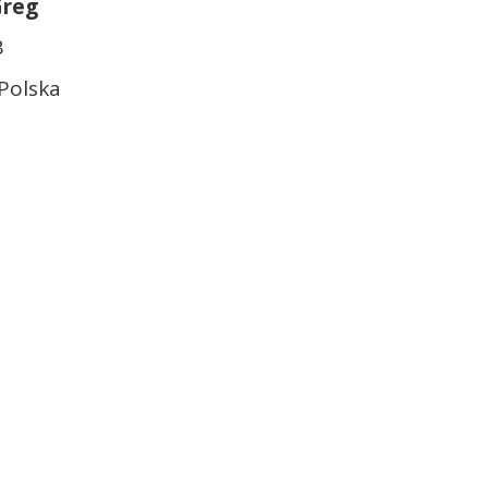
Greg
B
Polska
l