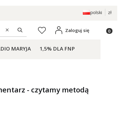
polski
zł
Produkty w k
Zaloguj się
Ulubione
Wyczyść
Szukaj
DIO MARYJA
1,5% DLA FNP
KONTAKT
mentarz - czytamy metodą