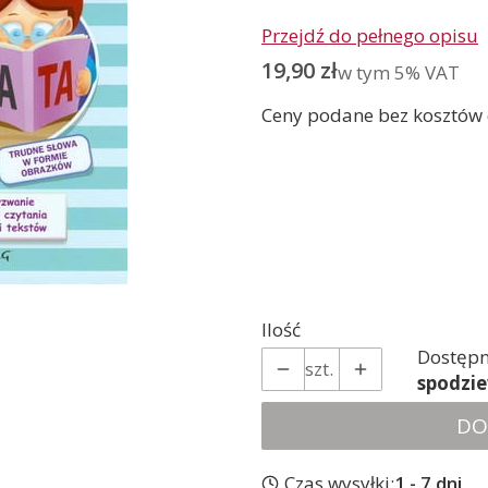
Przejdź do pełnego opisu
Cena
19,90 zł
w tym 5% VAT
w tym
5%
VAT
Ceny podane bez kosztów
Wybierz wariant prod
Poszczególne warianty mog
*
oprawa
Wybierz
Ilość
Dostępn
szt.
spodzi
DO
Czas wysyłki:
1 - 7 dni