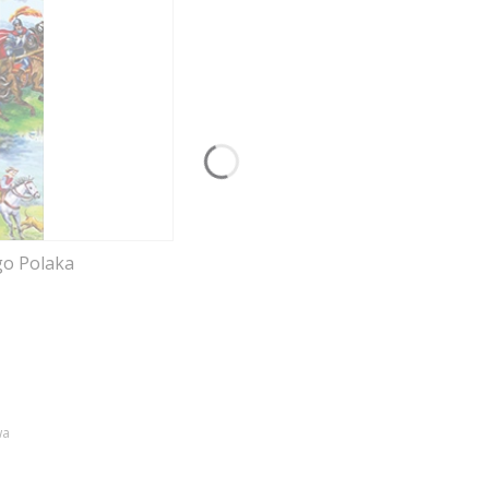
go Polaka
wa