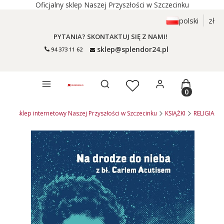
Oficjalny sklep Naszej Przyszłości w Szczecinku
polski
zł
PYTANIA? SKONTAKTUJ SIĘ Z NAMI!
sklep@splendor24.pl
94 373 11 62
Otwórz wyszukiwarkę
Produkty 
4.pl - sklep internetowy Naszej Przyszłości w Szczecinku
KSIĄŻKI
RELIGIA