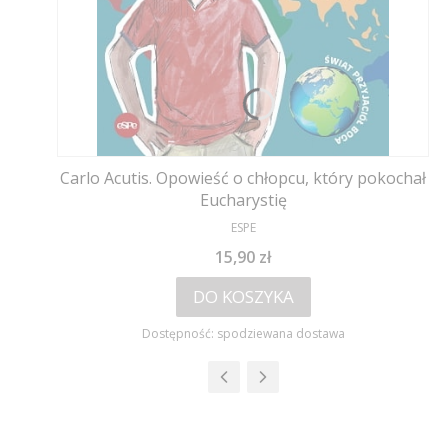
Carlo Acutis. Opowieść o chłopcu, który pokochał
Eucharystię
PRODUCENT
ESPE
Cena
15,90 zł
DO KOSZYKA
Dostępność:
spodziewana dostawa