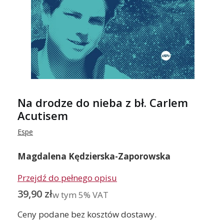
Na drodze do nieba z bł. Carlem
Acutisem
Espe
Magdalena Kędzierska-Zaporowska
Przejdź do pełnego opisu
Cena
39,90 zł
w tym 5% VAT
w tym
5%
VAT
Ceny podane bez kosztów dostawy.