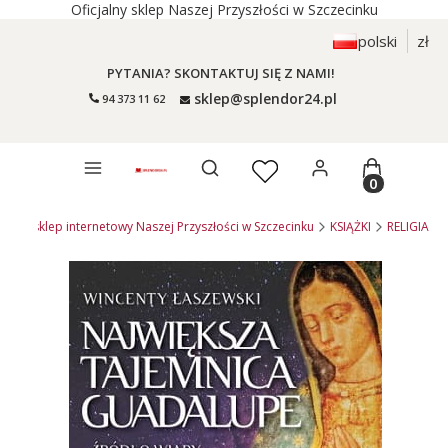
Oficjalny sklep Naszej Przyszłości w Szczecinku
polski
zł
PYTANIA? SKONTAKTUJ SIĘ Z NAMI!
sklep@splendor24.pl
94 373 11 62
Otwórz wyszukiwarkę
Produkty 
4.pl - sklep internetowy Naszej Przyszłości w Szczecinku
KSIĄŻKI
RELIGIA