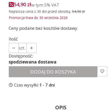
54,90 zł
w tym 5% VAT
w tym
5%
VAT
Najniższa cena z 30 dni przed obniżką:
54,90 zł
Promocja trwa do 30 września 2026
Ceny podane bez kosztów dostawy.
Ilość
szt.
Dostępność:
spodziewana dostawa
DODAJ DO KOSZYKA
Czas wysyłki:
1 - 7 dni
OPIS