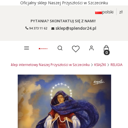
Oficjalny sklep Naszej Przyszłości w Szczecinku
polski
zł
PYTANIA? SKONTAKTUJ SIĘ Z NAMI!
sklep@splendor24.pl
94 373 11 62
Otwórz wyszukiwarkę
Produkty 
4.pl - sklep internetowy Naszej Przyszłości w Szczecinku
KSIĄŻKI
RELIGIA