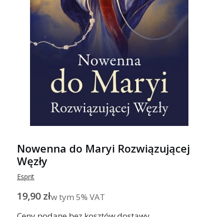
Nowenna do Maryi Rozwiązującej
Węzły
Esprit
Cena
19,90 zł
w tym 5% VAT
w tym
5%
VAT
Ceny podane bez kosztów dostawy.