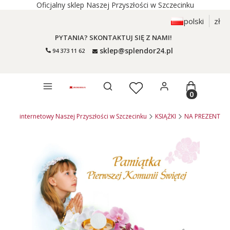
Oficjalny sklep Naszej Przyszłości w Szczecinku
polski
zł
PYTANIA? SKONTAKTUJ SIĘ Z NAMI!
sklep@splendor24.pl
94 373 11 62
Otwórz wyszukiwarkę
Produkty 
- sklep internetowy Naszej Przyszłości w Szczecinku
KSIĄŻKI
NA PREZENT