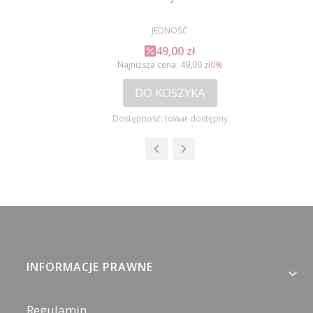
PRODUCENT
JEDNOŚĆ
Cena promocyjna
49,00 zł
Najniższa cena:
49,00 zł
0%
DO KOSZYKA
Dostępność:
towar dostępny
Linki w stopce
INFORMACJE PRAWNE
Regulamin