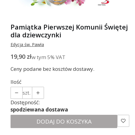
Pamiątka Pierwszej Komunii Świętej
dla dziewczynki
Edycja św. Pawła
Cena
19,90 zł
w tym 5% VAT
w tym
5%
VAT
Ceny podane bez kosztów dostawy.
Ilość
szt.
Dostępność:
spodziewana dostawa
DODAJ DO KOSZYKA