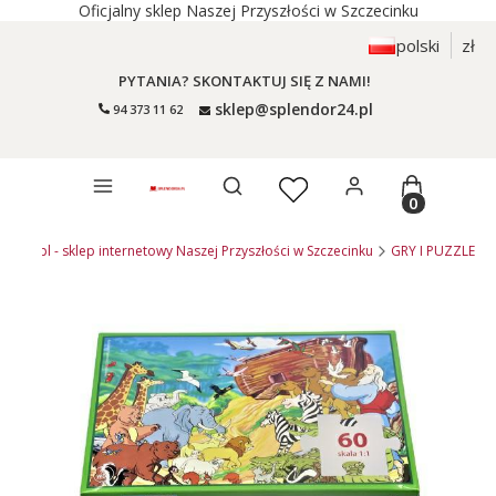
Oficjalny sklep Naszej Przyszłości w Szczecinku
polski
zł
PYTANIA? SKONTAKTUJ SIĘ Z NAMI!
sklep@splendor24.pl
94 373 11 62
Otwórz wyszukiwarkę
Produkty 
dor24.pl - sklep internetowy Naszej Przyszłości w Szczecinku
GRY I PUZZLE