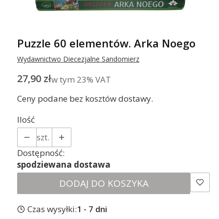
Puzzle 60 elementów. Arka Noego
Wydawnictwo Diecezjalne Sandomierz
Cena
27,90 zł
w tym 23% VAT
w tym
23%
VAT
Ceny podane bez kosztów dostawy.
Ilość
szt.
Dostępność:
spodziewana dostawa
DODAJ DO KOSZYKA
Czas wysyłki:
1 - 7 dni