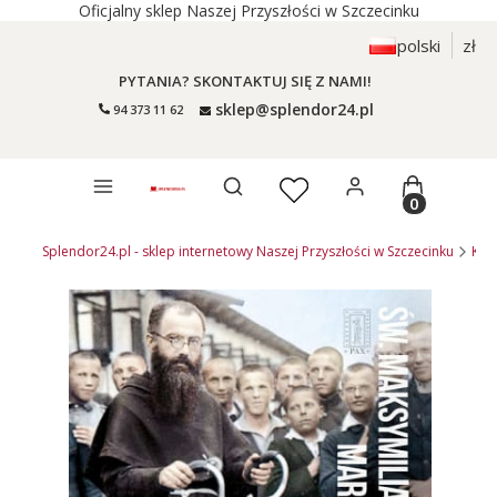
Oficjalny sklep Naszej Przyszłości w Szczecinku
polski
zł
PYTANIA? SKONTAKTUJ SIĘ Z NAMI!
sklep@splendor24.pl
94 373 11 62
Otwórz wyszukiwarkę
Produkty 
Splendor24.pl - sklep internetowy Naszej Przyszłości w Szczecinku
KSI