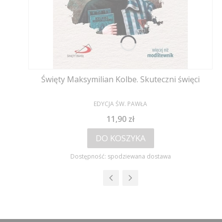
Święty Maksymilian Kolbe. Skuteczni święci
PRODUCENT
EDYCJA ŚW. PAWŁA
Cena
11,90 zł
DO KOSZYKA
Dostępność:
spodziewana dostawa