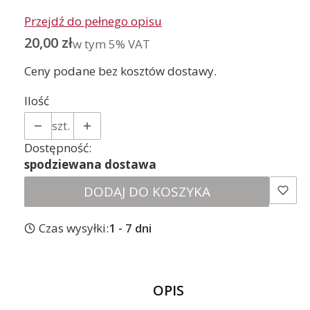
Przejdź do pełnego opisu
Cena
20,00 zł
w tym 5% VAT
w tym
5%
VAT
Ceny podane bez kosztów dostawy.
Ilość
szt.
Dostępność:
spodziewana dostawa
DODAJ DO KOSZYKA
Czas wysyłki:
1 - 7 dni
OPIS