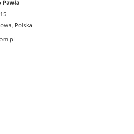
o Pawła
/15
owa, Polska
om.pl