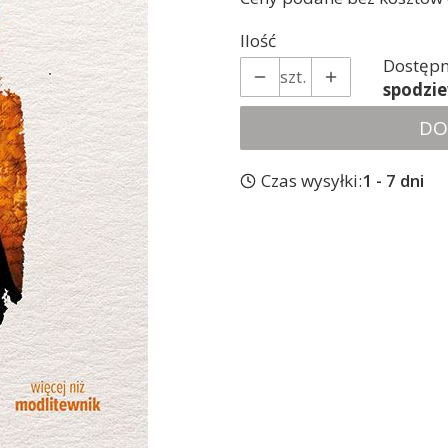
Ilość
Dostępn
szt.
spodzi
DO
Czas wysyłki:
1 - 7 dni