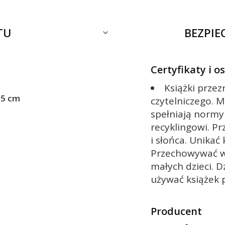
TU
BEZPI
Certyfikaty i 
Książki prze
,5 cm
czytelniczego. M
spełniają normy
recyklingowi. Pr
i słońca. Unikać
Przechowywać w
małych dzieci. D
używać książek 
Producent