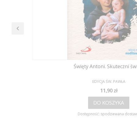
Święty Antoni. Skuteczni świ
PRODUCENT
EDYCJA ŚW. PAWŁA
Cena
11,90 zł
DO KOSZYKA
Dostępność:
spodziewana dosta