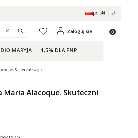
polski
zł
Produkty w k
Zaloguj się
Ulubione
Wyczyść
Szukaj
DIO MARYJA
1,5% DLA FNP
KONTAKT
acoque. Skuteczni święci
a Maria Alacoque. Skuteczni
 dostawy.