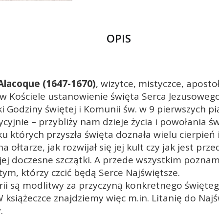
OPIS
 Alacoque (1647-1670)
, wizytce, mistyczce, apost
w Kościele ustanowienie święta Serca Jezusoweg
i Godziny świętej i Komunii św. w 9 pierwszych p
dycyjnie – przybliży nam dzieje życia i powołania ś
u których przyszła święta doznała wielu cierpień
na ołtarze, jak rozwijał się jej kult czy jak jest p
j doczesne szczątki. A przede wszystkim poznam
ym, którzy czcić będą Serce Najświętsze.
rii są modlitwy za przyczyną konkretnego święteg
 W książeczce znajdziemy więc m.in. Litanię do Naj
.