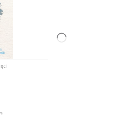
ęci
wa