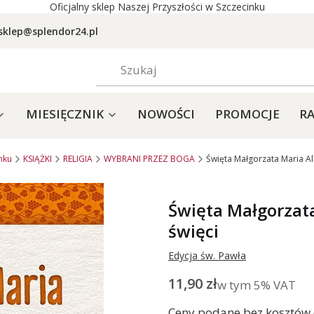
Oficjalny sklep Naszej Przyszłości w Szczecinku
sklep@splendor24.pl
MIESIĘCZNIK
NOWOŚCI
PROMOCJE
RA
nku
KSIĄŻKI
RELIGIA
WYBRANI PRZEZ BOGA
Święta Małgorzata Maria Al
Święta Małgorzat
święci
Edycja św. Pawła
Cena
11,90 zł
w tym 5% VAT
w tym
5%
VAT
Ceny podane bez kosztów