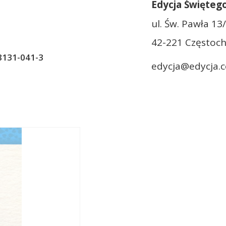
Edycja Święteg
ul. Św. Pawła 13
42-221 Częstoch
8131-041-3
edycja@edycja.c