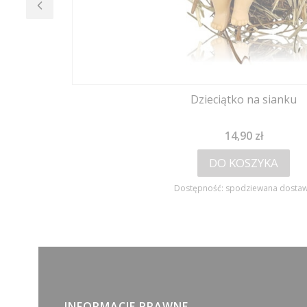
Dzieciątko na sianku
Cena
14,90 zł
DO KOSZYKA
Dostępność:
spodziewana dosta
INFORMACJE PRAWNE