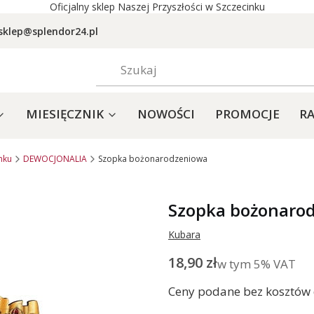
Oficjalny sklep Naszej Przyszłości w Szczecinku
sklep@splendor24.pl
MIESIĘCZNIK
NOWOŚCI
PROMOCJE
RA
nku
DEWOCJONALIA
Szopka bożonarodzeniowa
Szopka bożonaro
Kubara
Cena
18,90 zł
w tym 5% VAT
w tym
5%
VAT
Ceny podane bez kosztów