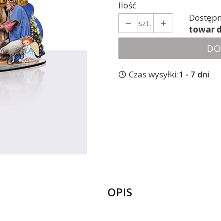
Ilość
Dostępn
szt.
towar 
DO
Czas wysyłki:
1 - 7 dni
OPIS