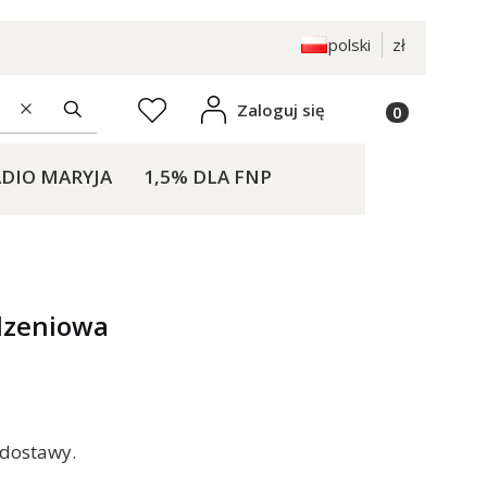
polski
zł
Produkty w k
Zaloguj się
Ulubione
Wyczyść
Szukaj
DIO MARYJA
1,5% DLA FNP
KONTAKT
dzeniowa
 dostawy.