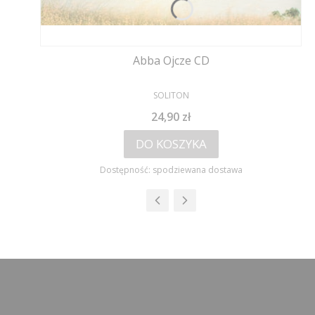
Abba Ojcze CD
PRODUCENT
SOLITON
Cena
24,90 zł
DO KOSZYKA
Dostępność:
spodziewana dostawa