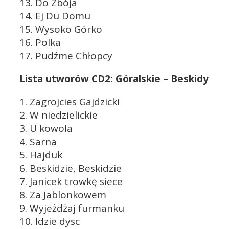
13. Do Zbója
14. Ej Du Domu
15. Wysoko Górko
16. Polka
17. Pudźme Chłopcy
Lista utworów CD2: Góralskie – Beskidy
1. Zagrojcies Gajdzicki
2. W niedzielickie
3. U kowola
4. Sarna
5. Hajduk
6. Beskidzie, Beskidzie
7. Janicek trowkę siece
8. Za Jablonkowem
9. Wyjeżdżaj furmanku
10. Idzie dysc