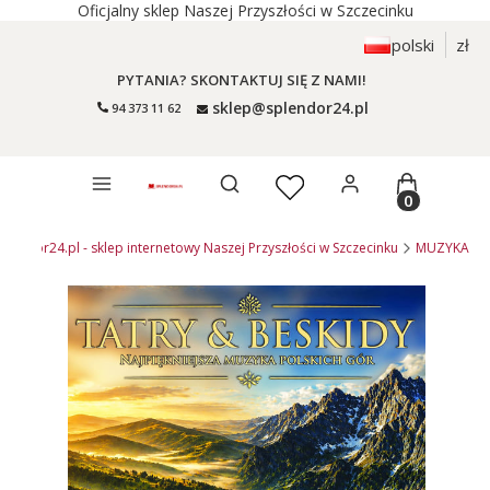
Oficjalny sklep Naszej Przyszłości w Szczecinku
polski
zł
PYTANIA? SKONTAKTUJ SIĘ Z NAMI!
sklep@splendor24.pl
94 373 11 62
Otwórz wyszukiwarkę
Produkty 
plendor24.pl - sklep internetowy Naszej Przyszłości w Szczecinku
MUZYKA