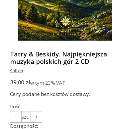
Tatry & Beskidy. Najpiękniejsza
muzyka polskich gór 2 CD
Soliton
Cena
39,00 zł
w tym 23% VAT
w tym
23%
VAT
Ceny podane bez kosztów dostawy.
Ilość
szt.
Dostępność: