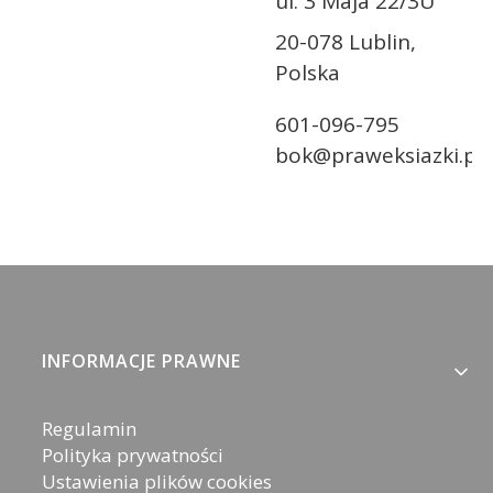
ul. 3 Maja 22/3U
20-078 Lublin,
Polska
601-096-795
bok@praweksiazki.pl
Linki w stopce
INFORMACJE PRAWNE
Regulamin
Polityka prywatności
Ustawienia plików cookies