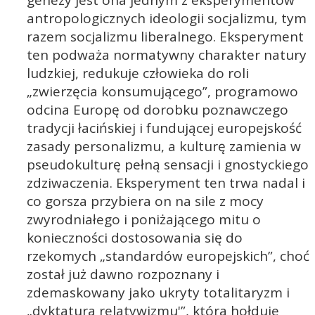
genezy jest ona jednym z eksperymentów
antropologicznych ideologii socjalizmu, tym
razem socjalizmu liberalnego. Eksperyment
ten podważa normatywny charakter natury
ludzkiej, redukuje człowieka do roli
„zwierzęcia konsumującego”, programowo
odcina Europę od dorobku poznawczego
tradycji łacińskiej i fundującej europejskość
zasady personalizmu, a kulturę zamienia w
pseudokulturę pełną sensacji i gnostyckiego
zdziwaczenia. Eksperyment ten trwa nadal i
co gorsza przybiera on na sile z mocy
zwyrodniałego i poniżającego mitu o
konieczności dostosowania się do
rzekomych „standardów europejskich”, choć
został już dawno rozpoznany i
zdemaskowany jako ukryty totalitaryzm i
„dyktatura relatywizmu'”, która hołduje