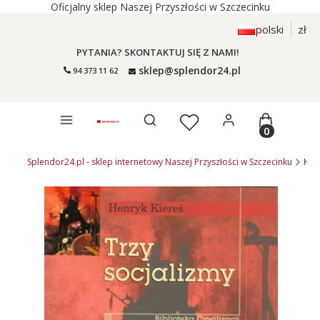
Oficjalny sklep Naszej Przyszłości w Szczecinku
polski
zł
PYTANIA? SKONTAKTUJ SIĘ Z NAMI!
sklep@splendor24.pl
94 373 11 62
Otwórz wyszukiwarkę
Produkty 
Splendor24.pl - sklep internetowy Naszej Przyszłości w Szczecinku
KSI