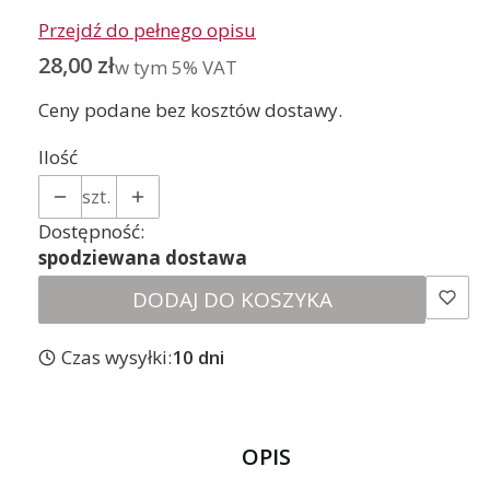
Przejdź do pełnego opisu
Cena
28,00 zł
w tym 5% VAT
w tym
5%
VAT
Ceny podane bez kosztów dostawy.
Ilość
szt.
Dostępność:
spodziewana dostawa
DODAJ DO KOSZYKA
Czas wysyłki:
10 dni
OPIS