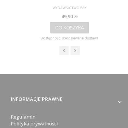
PRODUCENT
WYDAWNICTWO PAX
Cena
49,90 zł
DO KOSZYKA
Dostępność:
spodziewana dostawa
Linki w stopce
INFORMACJE PRAWNE
Regulamin
Polityka prywatności