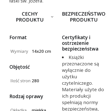
łaski św. Józefa.
CECHY
BEZPIECZEŃSTWO
PRODUKTU
PRODUKTU
Format
Certyfikaty i
ostrzeżenie
bezpieczeństwa
Wymiary
14x20 cm
Książki
przeznaczone są
Objętość
wyłącznie do
użytku
Ilość stron
280
czytelniczego.
Materiały użyte do
ich produkcji
Rodzaj oprawy
spełniają normy
bezpieczeństwa,
Okładka
miękka