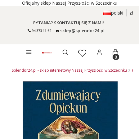
Oficjalny sklep Naszej Przyszłości w Szczecinku
polski
zł
PYTANIA? SKONTAKTUJ SIĘ Z NAMI!
sklep@splendor24.pl
94 373 11 62
Otwórz wyszukiwarkę
Produkty 
Splendor24.pl - sklep internetowy Naszej Przyszłości w Szczecinku
KSI