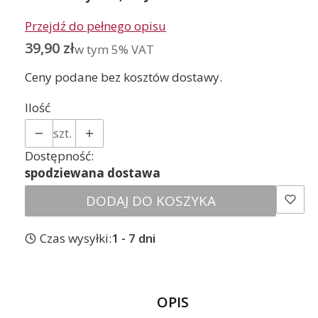
Przejdź do pełnego opisu
Cena
39,90 zł
w tym 5% VAT
w tym
5%
VAT
Ceny podane bez kosztów dostawy.
Ilość
szt.
Dostępność:
spodziewana dostawa
DODAJ DO KOSZYKA
Czas wysyłki:
1 - 7 dni
OPIS