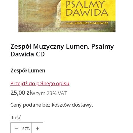
Zespół Muzyczny Lumen. Psalmy
Dawida CD
Zespół Lumen
Przejdź do pełnego opisu
Cena
25,00 zł
w tym 23% VAT
w tym
23%
VAT
Ceny podane bez kosztów dostawy.
Ilość
szt.