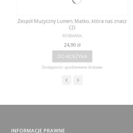
Zespół Muzyczny Lumen. Matko, która nas znasz
CD
PRODUCENT
ROSEMARIA
Cena
24,90 zł
DO KOSZYKA
Dostępność:
spodziewana dostawa
Linki w stopce
INFORMACJE PRAWNE