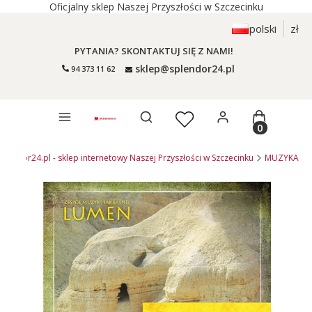
Oficjalny sklep Naszej Przyszłości w Szczecinku
polski
zł
PYTANIA? SKONTAKTUJ SIĘ Z NAMI!
sklep@splendor24.pl
94 373 11 62
Otwórz wyszukiwarkę
Produkty 
plendor24.pl - sklep internetowy Naszej Przyszłości w Szczecinku
MUZYKA