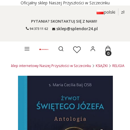
Oficjalny sklep Naszej Przyszłości w Szczecinku
polski
zł
PYTANIA? SKONTAKTUJ SIĘ Z NAMI!
sklep@splendor24.pl
94 373 11 62
Otwórz wyszukiwarkę
Produkty 
4.pl - sklep internetowy Naszej Przyszłości w Szczecinku
KSIĄŻKI
RELIGIA