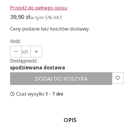
Przejdź do pełnego opisu
Cena
39,90 zł
w tym 5% VAT
w tym
5%
VAT
Ceny podane bez kosztów dostawy.
Ilość
szt.
Dostępność:
spodziewana dostawa
DODAJ DO KOSZYKA
Czas wysyłki:
1 - 7 dni
OPIS