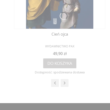
Cień ojca
PRODUCENT
WYDAWNICTWO PAX
Cena
49,90 zł
DO KOSZYKA
Dostępność:
spodziewana dostawa