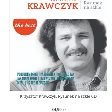
Krzysztof Krawczyk. Rysunek na szkle CD
Cena
34,90 zł