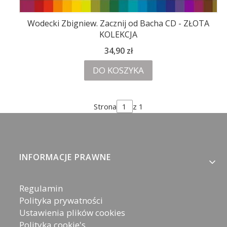
Wodecki Zbigniew. Zacznij od Bacha CD - ZŁOTA
KOLEKCJA
Cena
34,90 zł
DO KOSZYKA
Strona
z 1
Linki w stopce
INFORMACJE PRAWNE
Regulamin
Polityka prywatności
Ustawienia plików cookies
Polityka cookie's