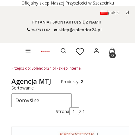
Oficjalny sklep Naszej Przyszłości w Szczecinku
polski
zł
PYTANIA? SKONTAKTUJ SIĘ Z NAMI!
sklep@splendor24.pl
94 373 11 62
Otwórz wyszukiwarkę
Produkty 
Przejdź do:
Splendor24.pl - sklep internetowy Naszej Przyszłości w Szczecinku
Agencja MTJ
Produkty:
2
Lista produktów
Sortowanie:
Domyślne
Strona
z 1