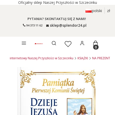
Oficjalny sklep Naszej Przyszłości w Szczecinku
polski
zł
PYTANIA? SKONTAKTUJ SIĘ Z NAMI!
sklep@splendor24.pl
94 373 11 62
Otwórz wyszukiwarkę
Produkty 
- sklep internetowy Naszej Przyszłości w Szczecinku
KSIĄŻKI
NA PREZENT