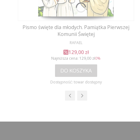
Pismo święte dla młodych. Pamiątka Pierwszej
Komunii Świętej
PRODUCENT
RAFAEL
Cena promocyjna
129,00 zł
Najniższa cena:
129,00 zł
0%
DO KOSZYKA
Dostępność:
towar dostępny