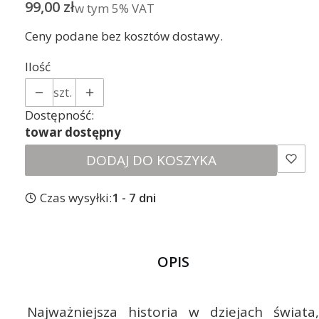
Cena
99,00 zł
w tym 5% VAT
w tym
5%
VAT
Ceny podane bez kosztów dostawy.
Ilość
szt.
Dostępność:
towar dostępny
DODAJ DO KOSZYKA
Czas wysyłki:
1 - 7 dni
OPIS
Najważniejsza historia w dziejach świata,