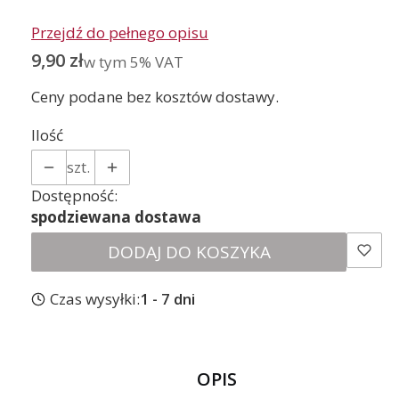
Przejdź do pełnego opisu
Cena
9,90 zł
w tym 5% VAT
w tym
5%
VAT
Ceny podane bez kosztów dostawy.
Ilość
szt.
Dostępność:
spodziewana dostawa
DODAJ DO KOSZYKA
Czas wysyłki:
1 - 7 dni
OPIS