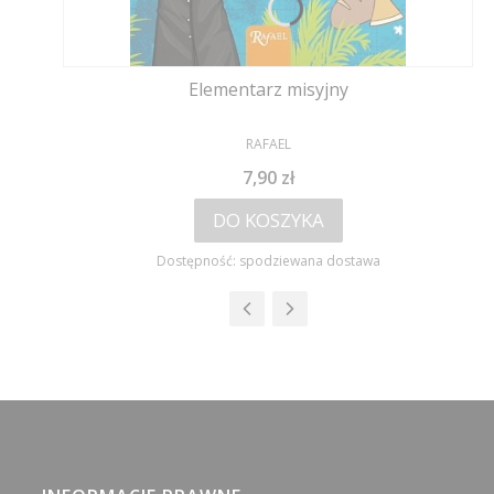
Elementarz misyjny
PRODUCENT
RAFAEL
Cena
7,90 zł
DO KOSZYKA
Dostępność:
spodziewana dostawa