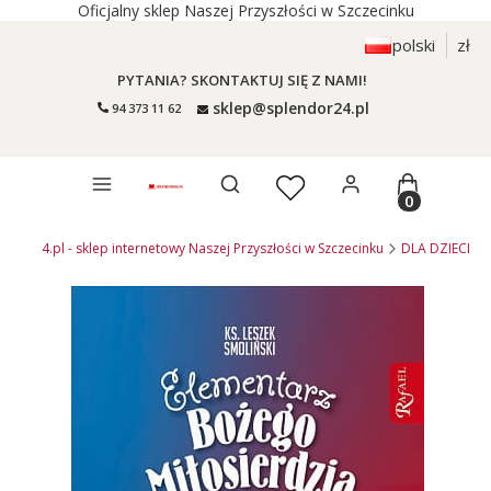
Oficjalny sklep Naszej Przyszłości w Szczecinku
polski
zł
PYTANIA? SKONTAKTUJ SIĘ Z NAMI!
sklep@splendor24.pl
94 373 11 62
Otwórz wyszukiwarkę
Produkty 
endor24.pl - sklep internetowy Naszej Przyszłości w Szczecinku
DLA DZIECI