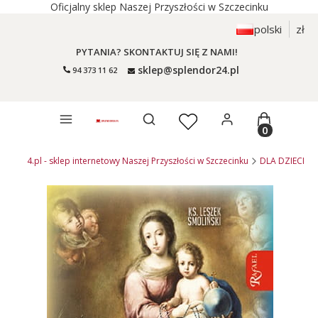
Oficjalny sklep Naszej Przyszłości w Szczecinku
polski
zł
PYTANIA? SKONTAKTUJ SIĘ Z NAMI!
sklep@splendor24.pl
94 373 11 62
Otwórz wyszukiwarkę
Produkty 
endor24.pl - sklep internetowy Naszej Przyszłości w Szczecinku
DLA DZIECI