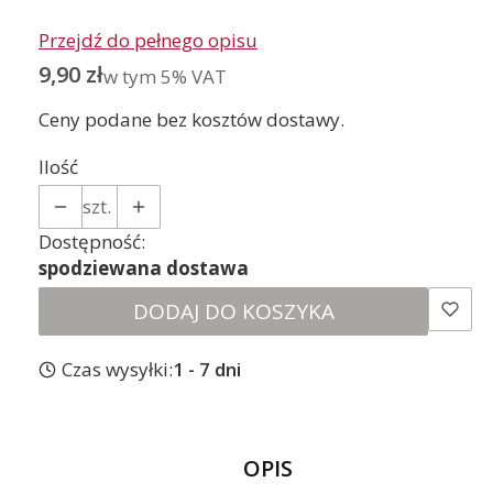
Przejdź do pełnego opisu
Cena
9,90 zł
w tym 5% VAT
w tym
5%
VAT
Ceny podane bez kosztów dostawy.
Ilość
szt.
Dostępność:
spodziewana dostawa
DODAJ DO KOSZYKA
Czas wysyłki:
1 - 7 dni
OPIS