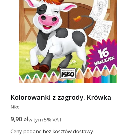
Kolorowanki z zagrody. Krówka
Niko
Cena
9,90 zł
w tym 5% VAT
w tym
5%
VAT
Ceny podane bez kosztów dostawy.