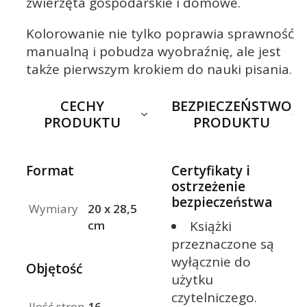
zwierzęta gospodarskie i domowe.
Kolorowanie nie tylko poprawia sprawność
manualną i pobudza wyobraźnię, ale jest
także pierwszym krokiem do nauki pisania.
CECHY
BEZPIECZEŃSTWO
PRODUKTU
PRODUKTU
Format
Certyfikaty i
ostrzeżenie
bezpieczeństwa
Wymiary
20 x 28,5
Książki
cm
przeznaczone są
wyłącznie do
Objętość
użytku
czytelniczego.
Ilość stron
16