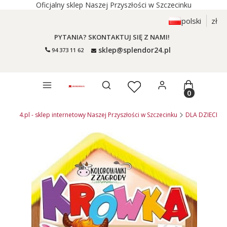
Oficjalny sklep Naszej Przyszłości w Szczecinku
polski
zł
PYTANIA? SKONTAKTUJ SIĘ Z NAMI!
sklep@splendor24.pl
94 373 11 62
Otwórz wyszukiwarkę
Produkty 
endor24.pl - sklep internetowy Naszej Przyszłości w Szczecinku
DLA DZIECI