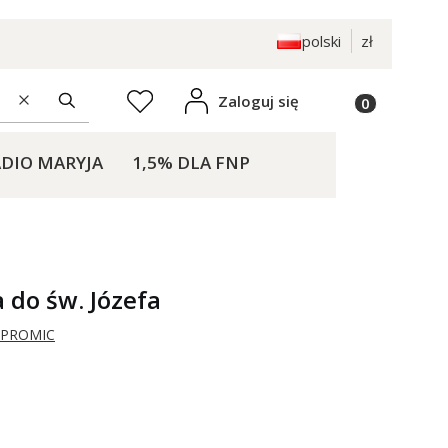
polski
zł
Produkty w k
Zaloguj się
Ulubione
Wyczyść
Szukaj
DIO MARYJA
1,5% DLA FNP
KONTAKT
 do św. Józefa
w PROMIC