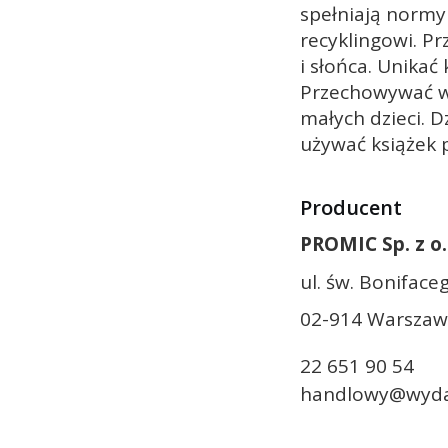
spełniają normy
recyklingowi. Pr
i słońca. Unikać
Przechowywać w
małych dzieci. D
używać książek 
Producent
PROMIC Sp. z o
ul. św. Boniface
02-914 Warszaw
22 651 90 54
handlowy@wyda