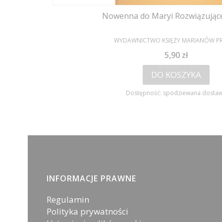
Nowenna do Maryi Rozwiązujące
PRODUCENT
WYDAWNICTWO KSIĘŻY MARIANÓW P
Cena
5,90 zł
DO KOSZYKA
Dostępność:
spodziewana dosta
Linki w stopce
INFORMACJE PRAWNE
Regulamin
Polityka prywatności