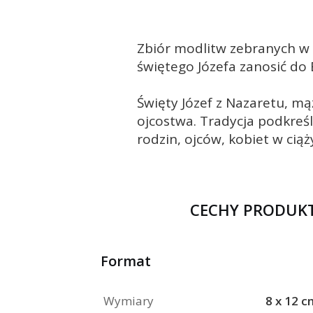
Zbiór modlitw zebranych w 
świętego Józefa zanosić do
Święty Józef z Nazaretu, mąż
ojcostwa. Tradycja podkreśl
rodzin, ojców, kobiet w cią
CECHY PRODUK
Format
Wymiary
8 x 12 c