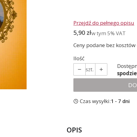
Przejdź do pełnego opisu
Cena
5,90 zł
w tym 5% VAT
w tym
5%
VAT
Ceny podane bez kosztów
Ilość
Dostępn
szt.
spodzi
DO
Czas wysyłki:
1 - 7 dni
OPIS