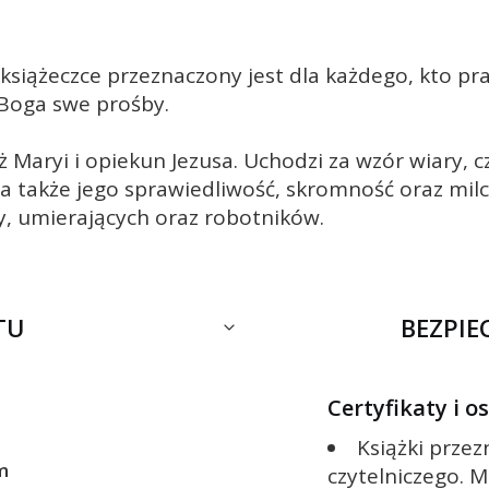
książeczce przeznaczony jest dla każdego, kto p
 Boga swe prośby.
 Maryi i opiekun Jezusa. Uchodzi za wzór wiary, c
a także jego sprawiedliwość, skromność oraz milc
ży, umierających oraz robotników.
TU
BEZPI
Certyfikaty i 
Książki prze
m
czytelniczego. M