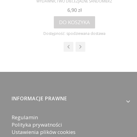
WYDAWNICTWO DIECEZJALNE SANDOMIERZ
Cena
6,90 zł
DO KOSZYKA
Dostępność:
spodziewana dostawa
Linki w stopce
INFORMACJE PRAWNE
Regulamin
Polityka prywatności
Ustawienia plików cookies