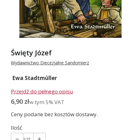
Święty Józef
Wydawnictwo Diecezjalne Sandomierz
Ewa Stadtmüller
Przejdź do pełnego opisu
Cena
6,90 zł
w tym 5% VAT
w tym
5%
VAT
Ceny podane bez kosztów dostawy.
Ilość
szt.