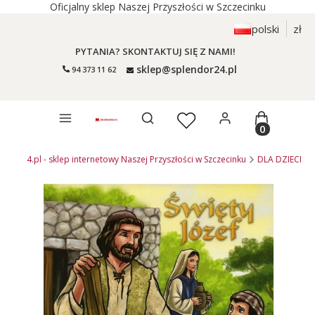
Oficjalny sklep Naszej Przyszłości w Szczecinku
polski
zł
PYTANIA? SKONTAKTUJ SIĘ Z NAMI!
sklep@splendor24.pl
94 373 11 62
Otwórz wyszukiwarkę
Produkty 
endor24.pl - sklep internetowy Naszej Przyszłości w Szczecinku
DLA DZIECI