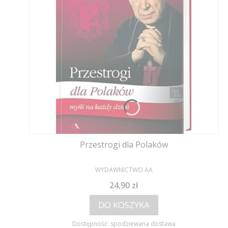
Przestrogi dla Polaków
PRODUCENT
WYDAWNICTWO AA
Cena
24,90 zł
DO KOSZYKA
Dostępność:
spodziewana dostawa