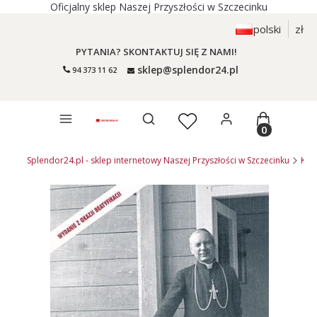
Oficjalny sklep Naszej Przyszłości w Szczecinku
polski
zł
PYTANIA? SKONTAKTUJ SIĘ Z NAMI!
sklep@splendor24.pl
94 373 11 62
Otwórz wyszukiwarkę
Produkty 
Splendor24.pl - sklep internetowy Naszej Przyszłości w Szczecinku
KSI