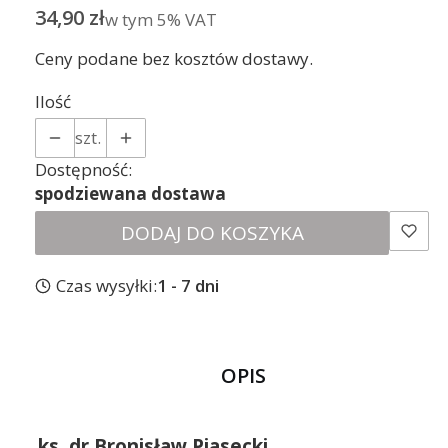
Cena
34,90 zł
w tym 5% VAT
w tym
5%
VAT
Ceny podane bez kosztów dostawy.
Ilość
szt.
Dostępność:
spodziewana dostawa
DODAJ DO KOSZYKA
Czas wysyłki:
1 - 7 dni
OPIS
ks. dr Bronisław Piasecki