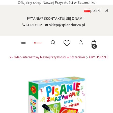
Oficjalny sklep Naszej Przyszłości w Szczecinku
polski
zł
PYTANIA? SKONTAKTUJ SIĘ Z NAMI!
sklep@splendor24.pl
94 373 11 62
Otwórz wyszukiwarkę
Produkty 
dor24.pl - sklep internetowy Naszej Przyszłości w Szczecinku
GRY I PUZZLE