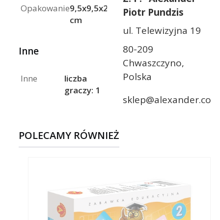
Opakowanie
9,5x9,5x2
Piotr Pundzis
cm
ul. Telewizyjna 19
80-209
Inne
Chwaszczyno,
Polska
Inne
liczba
graczy: 1
sklep@alexander.com
POLECAMY RÓWNIEŻ