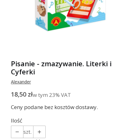
Pisanie - zmazywanie. Literki i
Cyferki
Alexander
Cena
18,50 zł
w tym 23% VAT
w tym
23%
VAT
Ceny podane bez kosztów dostawy.
Ilość
szt.