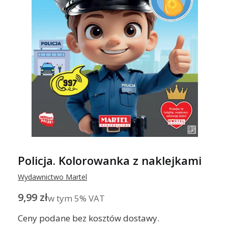
Policja. Kolorowanka z naklejkami
Wydawnictwo Martel
Cena
9,99 zł
w tym 5% VAT
w tym
5%
VAT
Ceny podane bez kosztów dostawy.