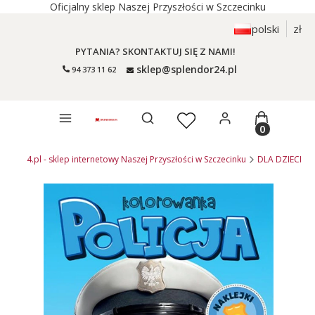
Oficjalny sklep Naszej Przyszłości w Szczecinku
polski
zł
PYTANIA? SKONTAKTUJ SIĘ Z NAMI!
sklep@splendor24.pl
94 373 11 62
Otwórz wyszukiwarkę
Produkty 
endor24.pl - sklep internetowy Naszej Przyszłości w Szczecinku
DLA DZIECI