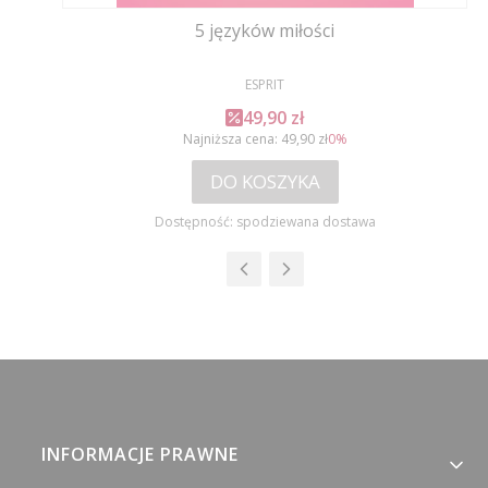
5 języków miłości
PRODUCENT
ESPRIT
Cena promocyjna
49,90 zł
Najniższa cena:
49,90 zł
0%
DO KOSZYKA
Dostępność:
spodziewana dostawa
Linki w stopce
INFORMACJE PRAWNE