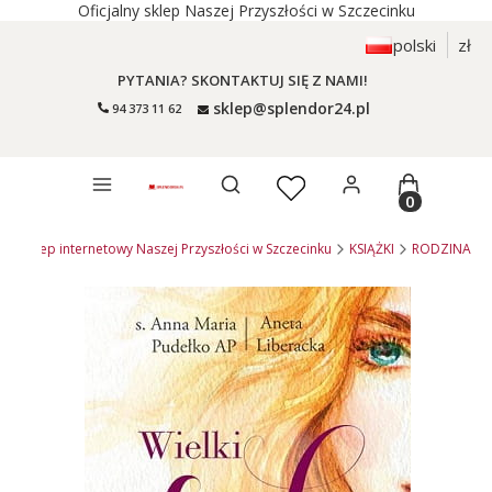
Oficjalny sklep Naszej Przyszłości w Szczecinku
polski
zł
PYTANIA? SKONTAKTUJ SIĘ Z NAMI!
sklep@splendor24.pl
94 373 11 62
Otwórz wyszukiwarkę
Produkty 
l - sklep internetowy Naszej Przyszłości w Szczecinku
KSIĄŻKI
RODZINA