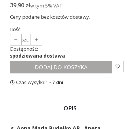
Cena
39,90 zł
w tym 5% VAT
w tym
5%
VAT
Ceny podane bez kosztów dostawy.
Ilość
szt.
Dostępność:
spodziewana dostawa
DODAJ DO KOSZYKA
Czas wysyłki:
1 - 7 dni
OPIS
s. Anna Maria Pudełko AP., Aneta