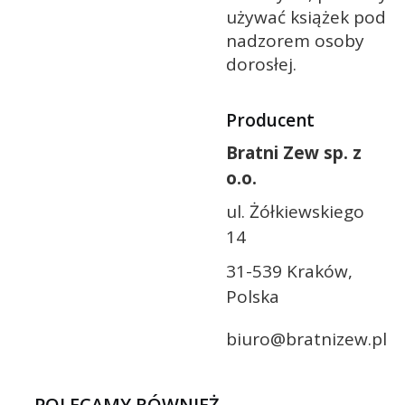
używać książek pod
nadzorem osoby
dorosłej.
Producent
Bratni Zew sp. z
o.o.
ul. Żółkiewskiego
14
31-539 Kraków,
Polska
biuro@bratnizew.pl
POLECAMY RÓWNIEŻ