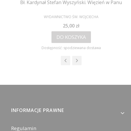
Bł. Kardynał Stefan Wyszyński. Więzień w Panu
PRODUCENT
WYDAWNICTWO ŚW. WOJCIECHA
Cena
25,00 zł
DO KOSZYKA
Dostępność:
spodziewana dostawa
Linki w stopce
INFORMACJE PRAWNE
Regulamin