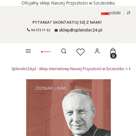
Oficjalny sklep Naszej Przyszłości w Szczecinku
polski
zł
PYTANIA? SKONTAKTUJ SIĘ Z NAMI!
sklep@splendor24.pl
94 373 11 62
Otwórz wyszukiwarkę
Produkty 
Splendor24.pl - sklep internetowy Naszej Przyszłości w Szczecinku
KSI