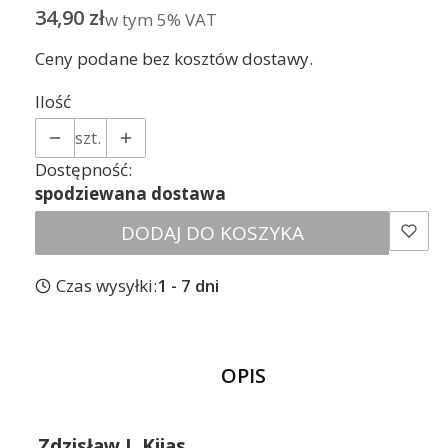
Cena
34,90 zł
w tym 5% VAT
w tym
5%
VAT
Ceny podane bez kosztów dostawy.
Ilość
szt.
Dostępność:
spodziewana dostawa
DODAJ DO KOSZYKA
Czas wysyłki:
1 - 7 dni
OPIS
Zdzisław J. Kijas